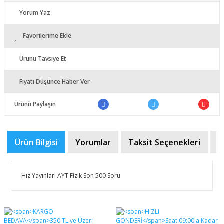
Yorum Yaz
Favorilerime Ekle
Ürünü Tavsiye Et
Fiyatı Düşünce Haber Ver
Ürünü Paylaşın
Ürün Bilgisi
Yorumlar
Taksit Seçenekleri
Ö
Hız Yayınları AYT Fizik Son 500 Soru
Bu ürünün fiyat bilgisi, resim, ürün açıklamalarında ve
diğer konularda yetersiz gördüğünüz noktaları öneri
Bu ürüne ilk yorumu siz yapın!