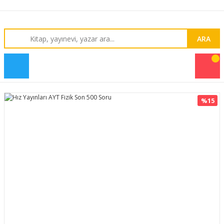
ARA
%15