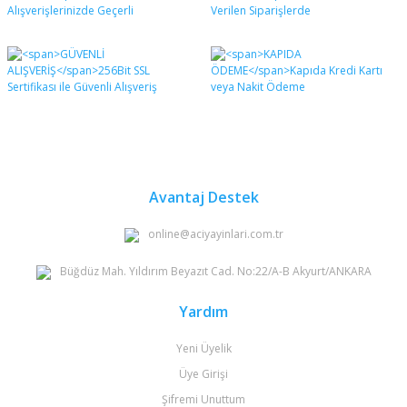
formunu kullanarak tarafımıza iletebilirsiniz.
Görüş ve önerileriniz için teşekkür ederiz.
Yorum Yaz
Ürün resmi kalitesiz, bozuk veya görüntülenemiyor.
Ürün açıklamasında eksik bilgiler bulunuyor.
Ürün bilgilerinde hatalar bulunuyor.
Ürün fiyatı diğer sitelerden daha pahalı.
Bu ürüne benzer farklı alternatifler olmalı.
Avantaj Destek
online@aciyayinlari.com.tr
Büğdüz Mah. Yıldırım Beyazıt Cad. No:22/A-B Akyurt/ANKARA
Gönder
Yardım
Yeni Üyelik
Üye Girişi
Şifremi Unuttum