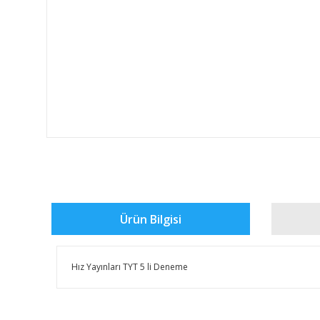
Ürün Bilgisi
Hız Yayınları TYT 5 li Deneme
Bu ürünün fiyat bilgisi, resim, ürün açıklamalarında ve 