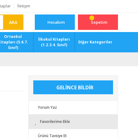
taplar
İletişim
ARA
Hesabım
Sepetim
Ortaokul
İlkokul Kitapları
itapları (5.6.7.
Diğer Kategoriler
(1.2.3.4. Sınıf)
Sınıf)
GELİNCE BİLDİR
Yorum Yaz
Favorilerime Ekle
Ürünü Tavsiye Et