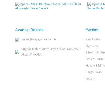
Görüş ve önerileriniz için teşekkür ederiz.
Ürün resmi kalitesiz, bozuk veya görüntülenemiyor.
Ürün açıklamasında eksik bilgiler bulunuyor.
Ürün bilgilerinde hatalar bulunuyor.
Avantaj Destek
Yardım
Ürün fiyatı diğer sitelerden daha pahalı.
online@aciyayinlari.com.tr
Yeni Üyelik
Bu ürüne benzer farklı alternatifler olmalı.
Üye Girişi
Büğdüz Mah. Yıldırım Beyazıt Cad. No:22/A-B
Şifremi Unutt
Akyurt/ANKARA
İletişim Formu
Havale Bildir
Kargo Takibi
İletişim