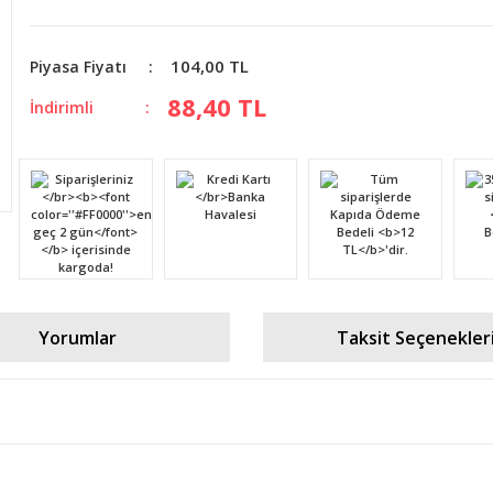
104,00 TL
Piyasa Fiyatı
88,40 TL
İndirimli
Yorumlar
Taksit Seçenekler
diğer konularda yetersiz gördüğünüz noktaları öneri formunu kullanarak tara