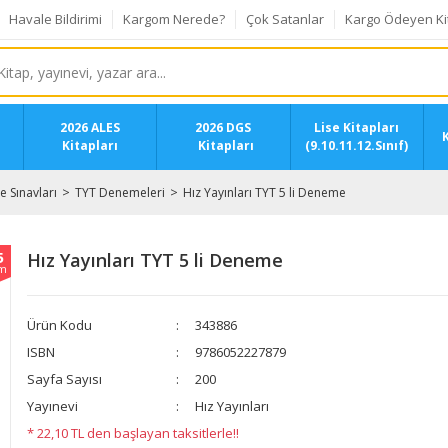
Havale Bildirimi
Kargom Nerede?
Çok Satanlar
Kargo Ödeyen Ki
2026 ALES
2026 DGS
Lise Kitapları
K
Kitapları
Kitapları
(9.10.11.12.Sınıf)
 Sınavları
TYT Denemeleri
Hız Yayınları TYT 5 li Deneme
5
Hız Yayınları TYT 5 li Deneme
im
Ürün Kodu
343886
ISBN
9786052227879
Sayfa Sayısı
200
Yayınevi
Hız Yayınları
* 22,10 TL den başlayan taksitlerle!!