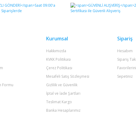
Bu ürüne ilk yorumu siz yapın!
Yorum Yaz
Kurumsal
Sipariş
Hakkımızda
Hesabım
KVKK Politikası
Sipariş Tak
um
Çerez Politikası
Favorilerin
Mesafeli Satış Sözleşmesi
Sepetiniz
im Formu
Gizlilik ve Güvenlik
Gönder
İptal ve İade Şartları
Teslimat Kargo
Banka Hesaplarımız