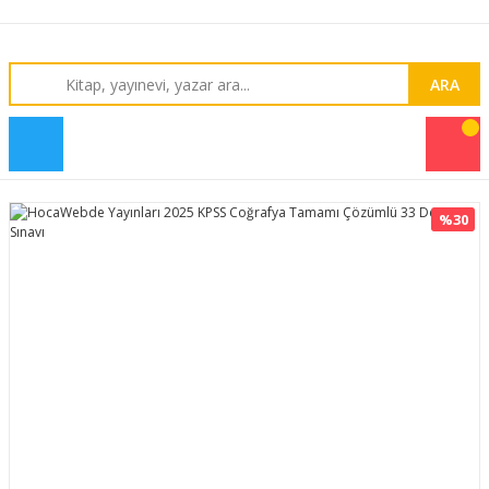
ARA
%30