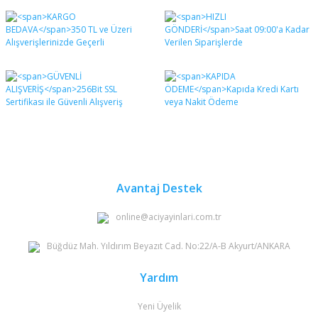
Bu ürünün fiyat bilgisi, resim, ürün açıklamalarında ve
diğer konularda yetersiz gördüğünüz noktaları öneri
Bu ürüne ilk yorumu siz yapın!
formunu kullanarak tarafımıza iletebilirsiniz.
Görüş ve önerileriniz için teşekkür ederiz.
Yorum Yaz
Ürün resmi kalitesiz, bozuk veya görüntülenemiyor.
Ürün açıklamasında eksik bilgiler bulunuyor.
Ürün bilgilerinde hatalar bulunuyor.
Ürün fiyatı diğer sitelerden daha pahalı.
Bu ürüne benzer farklı alternatifler olmalı.
Avantaj Destek
online@aciyayinlari.com.tr
Büğdüz Mah. Yıldırım Beyazıt Cad. No:22/A-B Akyurt/ANKARA
Gönder
Yardım
Yeni Üyelik