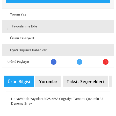
Yorum Yaz
Favorilerime Ekle
Ürünü Tavsiye Et
Fiyatı Düşünce Haber Ver
Ürünü Paylaşın
Ürün Bilgisi
Yorumlar
Taksit Seçenekleri
Ö
HocaWebde Yayınları 2025 KPSS Coğrafya Tamamı Çözümlü 33
Deneme Sınavı