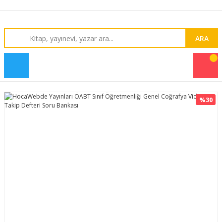
ARA
%30