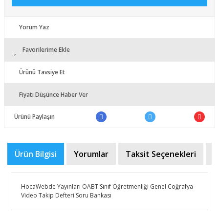
Yorum Yaz
Favorilerime Ekle
Ürünü Tavsiye Et
Fiyatı Düşünce Haber Ver
Ürünü Paylaşın
Ürün Bilgisi
Yorumlar
Taksit Seçenekleri
Ö
HocaWebde Yayınları ÖABT Sınıf Öğretmenliği Genel Coğrafya
Video Takip Defteri Soru Bankası