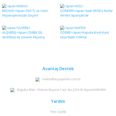
Bu ürünün fiyat bilgisi, resim, ürün açıklamalarında ve
diğer konularda yetersiz gördüğünüz noktaları öneri
Bu ürüne ilk yorumu siz yapın!
formunu kullanarak tarafımıza iletebilirsiniz.
Görüş ve önerileriniz için teşekkür ederiz.
Yorum Yaz
Ürün resmi kalitesiz, bozuk veya görüntülenemiyor.
Ürün açıklamasında eksik bilgiler bulunuyor.
Ürün bilgilerinde hatalar bulunuyor.
Ürün fiyatı diğer sitelerden daha pahalı.
Bu ürüne benzer farklı alternatifler olmalı.
Avantaj Destek
online@aciyayinlari.com.tr
Büğdüz Mah. Yıldırım Beyazıt Cad. No:22/A-B Akyurt/ANKARA
Gönder
Yardım
Yeni Üyelik