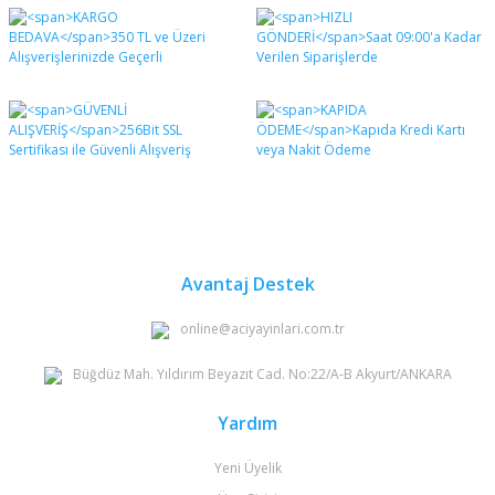
Bu ürünün fiyat bilgisi, resim, ürün açıklamalarında ve
diğer konularda yetersiz gördüğünüz noktaları öneri
Bu ürüne ilk yorumu siz yapın!
formunu kullanarak tarafımıza iletebilirsiniz.
Görüş ve önerileriniz için teşekkür ederiz.
Yorum Yaz
Ürün resmi kalitesiz, bozuk veya görüntülenemiyor.
Ürün açıklamasında eksik bilgiler bulunuyor.
Ürün bilgilerinde hatalar bulunuyor.
Ürün fiyatı diğer sitelerden daha pahalı.
Bu ürüne benzer farklı alternatifler olmalı.
Avantaj Destek
online@aciyayinlari.com.tr
Büğdüz Mah. Yıldırım Beyazıt Cad. No:22/A-B Akyurt/ANKARA
Gönder
Yardım
Yeni Üyelik