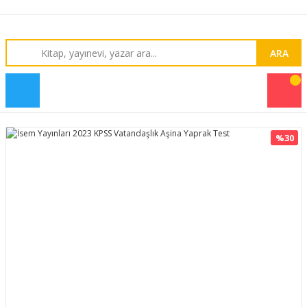
ARA
%30