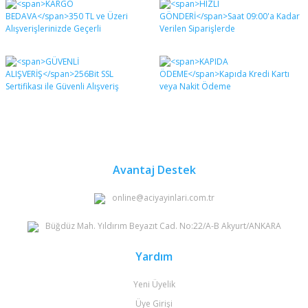
diğer konularda yetersiz gördüğünüz noktaları öneri
Bu ürüne ilk yorumu siz yapın!
formunu kullanarak tarafımıza iletebilirsiniz.
Görüş ve önerileriniz için teşekkür ederiz.
Yorum Yaz
Ürün resmi kalitesiz, bozuk veya görüntülenemiyor.
Ürün açıklamasında eksik bilgiler bulunuyor.
Ürün bilgilerinde hatalar bulunuyor.
Ürün fiyatı diğer sitelerden daha pahalı.
Bu ürüne benzer farklı alternatifler olmalı.
Avantaj Destek
online@aciyayinlari.com.tr
Büğdüz Mah. Yıldırım Beyazıt Cad. No:22/A-B Akyurt/ANKARA
Gönder
Yardım
Yeni Üyelik
Üye Girişi