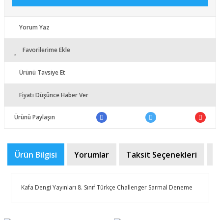
Yorum Yaz
Favorilerime Ekle
Ürünü Tavsiye Et
Fiyatı Düşünce Haber Ver
Ürünü Paylaşın
Ürün Bilgisi
Yorumlar
Taksit Seçenekleri
Ö
Kafa Dengi Yayınları 8. Sınıf Türkçe Challenger Sarmal Deneme
Bu ürünün fiyat bilgisi, resim, ürün açıklamalarında ve