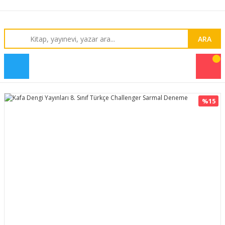
ARA
%15