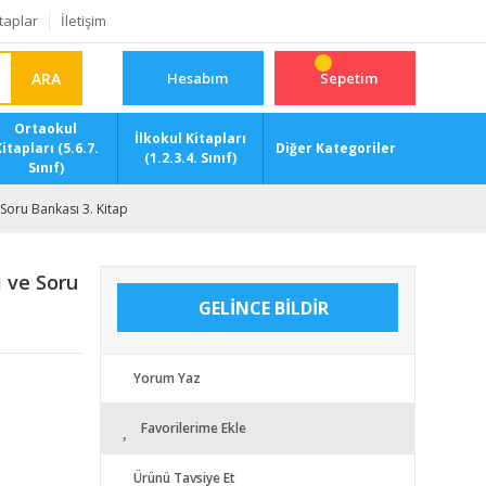
taplar
İletişim
ARA
Hesabım
Sepetim
Ortaokul
İlkokul Kitapları
itapları (5.6.7.
Diğer Kategoriler
(1.2.3.4. Sınıf)
Sınıf)
Soru Bankası 3. Kitap
 ve Soru
GELİNCE BİLDİR
Yorum Yaz
Favorilerime Ekle
Ürünü Tavsiye Et