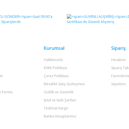
diğer konularda yetersiz gördüğünüz noktaları öneri formunu kullanarak tara
Bu ürüne ilk yorumu siz yapın!
Yorum Yaz
Kurumsal
Sipariş
Hakkımızda
Hesabım
KVKK Politikası
Sipariş Tak
um
Çerez Politikası
Favorilerin
Mesafeli Satış Sözleşmesi
Sepetiniz
im Formu
Gizlilik ve Güvenlik
Gönder
İptal ve İade Şartları
Teslimat Kargo
Banka Hesaplarımız