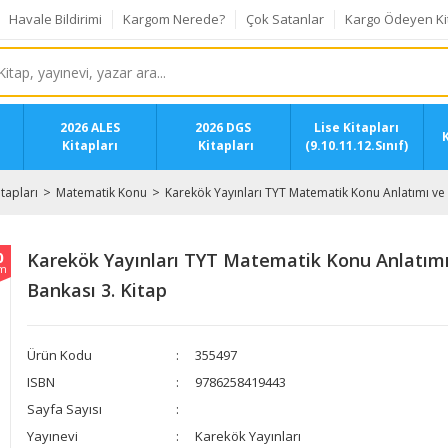
Havale Bildirimi
Kargom Nerede?
Çok Satanlar
Kargo Ödeyen Ki
2026 ALES
2026 DGS
Lise Kitapları
K
Kitapları
Kitapları
(9.10.11.12.Sınıf)
tapları
Matematik Konu
Karekök Yayınları TYT Matematik Konu Anlatımı ve 
0
Karekök Yayınları TYT Matematik Konu Anlatımı
im
Bankası 3. Kitap
Ürün Kodu
355497
ISBN
9786258419443
Sayfa Sayısı
Yayınevi
Karekök Yayınları