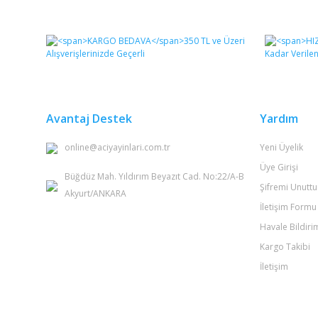
Bu ürünün fiyat bilgisi, resim, ürün açıklamalarında ve 
Görüş ve önerileriniz için teşekkür ederiz.
Ürün resmi kalitesiz, bozuk veya görüntülenemiyor.
Ürün açıklamasında eksik bilgiler bulunuyor.
Ürün bilgilerinde hatalar bulunuyor.
Avantaj Destek
Yardım
Ürün fiyatı diğer sitelerden daha pahalı.
online@aciyayinlari.com.tr
Yeni Üyelik
Bu ürüne benzer farklı alternatifler olmalı.
Üye Girişi
Büğdüz Mah. Yıldırım Beyazıt Cad. No:22/A-B
Şifremi Unutt
Akyurt/ANKARA
İletişim Formu
Havale Bildir
Kargo Takibi
İletişim