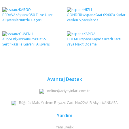
Bu ürünün fiyat bilgisi, resim, ürün açıklamalarında ve
diğer konularda yetersiz gördüğünüz noktaları öneri
Bu ürüne ilk yorumu siz yapın!
formunu kullanarak tarafımıza iletebilirsiniz.
Görüş ve önerileriniz için teşekkür ederiz.
Yorum Yaz
Ürün resmi kalitesiz, bozuk veya görüntülenemiyor.
Ürün açıklamasında eksik bilgiler bulunuyor.
Ürün bilgilerinde hatalar bulunuyor.
Ürün fiyatı diğer sitelerden daha pahalı.
Bu ürüne benzer farklı alternatifler olmalı.
Avantaj Destek
online@aciyayinlari.com.tr
Büğdüz Mah. Yıldırım Beyazıt Cad. No:22/A-B Akyurt/ANKARA
Gönder
Yardım
Yeni Üyelik