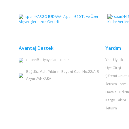
Bu ürünün fiyat bilgisi, resim, ürün açıklamalarında ve 
Görüş ve önerileriniz için teşekkür ederiz.
Ürün resmi kalitesiz, bozuk veya görüntülenemiyor.
Ürün açıklamasında eksik bilgiler bulunuyor.
Ürün bilgilerinde hatalar bulunuyor.
Avantaj Destek
Yardım
Ürün fiyatı diğer sitelerden daha pahalı.
online@aciyayinlari.com.tr
Yeni Üyelik
Bu ürüne benzer farklı alternatifler olmalı.
Üye Girişi
Büğdüz Mah. Yıldırım Beyazıt Cad. No:22/A-B
Şifremi Unutt
Akyurt/ANKARA
İletişim Formu
Havale Bildir
Kargo Takibi
İletişim