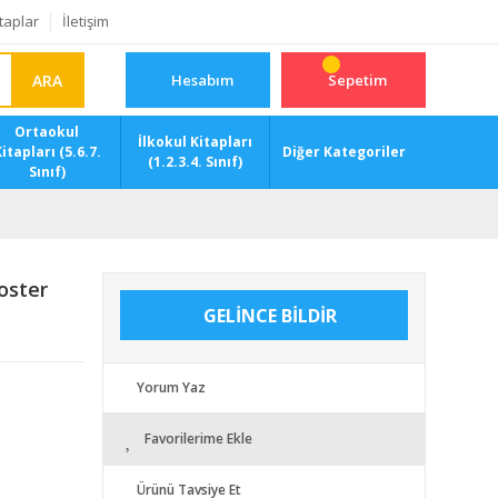
taplar
İletişim
ARA
Hesabım
Sepetim
Ortaokul
İlkokul Kitapları
itapları (5.6.7.
Diğer Kategoriler
(1.2.3.4. Sınıf)
Sınıf)
oster
GELİNCE BİLDİR
Yorum Yaz
Favorilerime Ekle
Ürünü Tavsiye Et