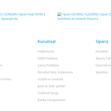
diğer konularda yetersiz gördüğünüz noktaları öneri formunu kullanarak tara
Bu ürüne ilk yorumu siz yapın!
Yorum Yaz
Kurumsal
Sipariş
Hakkımızda
Hesabım
KVKK Politikası
Sipariş Tak
um
Çerez Politikası
Favorilerin
Mesafeli Satış Sözleşmesi
Sepetiniz
im Formu
Gizlilik ve Güvenlik
Gönder
İptal ve İade Şartları
Teslimat Kargo
Banka Hesaplarımız