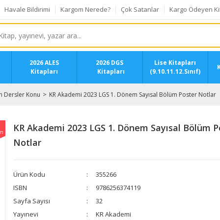
Havale Bildirimi
Kargom Nerede?
Çok Satanlar
Kargo Ödeyen Ki
2026 ALES
2026 DGS
Lise Kitapları
K
Kitapları
Kitapları
(9.10.11.12.Sınıf)
 Dersler Konu
KR Akademi 2023 LGS 1. Dönem Sayısal Bölüm Poster Notlar
KR Akademi 2023 LGS 1. Dönem Sayısal Bölüm P
im
Notlar
Ürün Kodu
355266
ISBN
9786256374119
Sayfa Sayısı
32
Yayınevi
KR Akademi