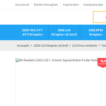
Kurumsal
Banka Hesapları
Yayınevleri
Kampanyalar
2026 YKS (TYT-
2026 LGS
2026 KPSS
AYT) Kitapları
Kitapları (8.Sınıf)
Kitapları
Anasayfa
2026 LGS Kitapları (8.Sınıf)
LGS Konu Anlatımlı
Tüm
%0
indir