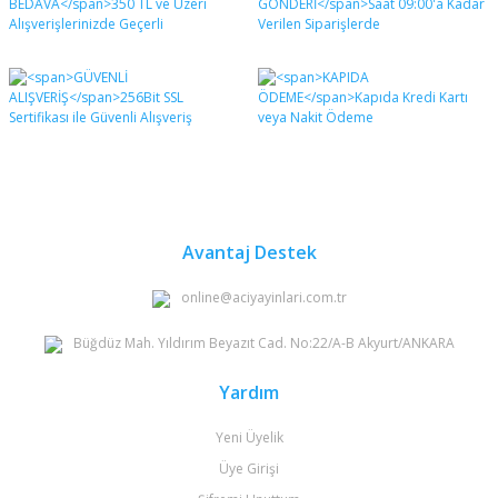
Bu ürüne ilk yorumu siz yapın!
formunu kullanarak tarafımıza iletebilirsiniz.
Görüş ve önerileriniz için teşekkür ederiz.
Yorum Yaz
Ürün resmi kalitesiz, bozuk veya görüntülenemiyor.
Ürün açıklamasında eksik bilgiler bulunuyor.
Ürün bilgilerinde hatalar bulunuyor.
Ürün fiyatı diğer sitelerden daha pahalı.
Bu ürüne benzer farklı alternatifler olmalı.
Avantaj Destek
online@aciyayinlari.com.tr
Büğdüz Mah. Yıldırım Beyazıt Cad. No:22/A-B Akyurt/ANKARA
Gönder
Yardım
Yeni Üyelik
Üye Girişi