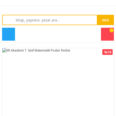
ARA
%10