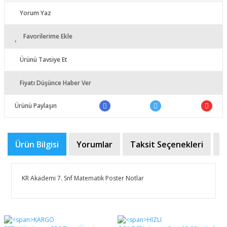
Yorum Yaz
Favorilerime Ekle
Ürünü Tavsiye Et
Fiyatı Düşünce Haber Ver
Ürünü Paylaşın
Ürün Bilgisi
Yorumlar
Taksit Seçenekleri
Ö
KR Akademi 7. Snf Matematik Poster Notlar
Bu ürünün fiyat bilgisi, resim, ürün açıklamalarında ve
diğer konularda yetersiz gördüğünüz noktaları öneri