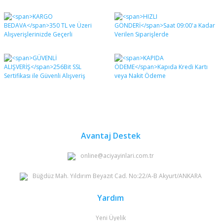
Bu ürünün fiyat bilgisi, resim, ürün açıklamalarında ve
diğer konularda yetersiz gördüğünüz noktaları öneri
Bu ürüne ilk yorumu siz yapın!
formunu kullanarak tarafımıza iletebilirsiniz.
Görüş ve önerileriniz için teşekkür ederiz.
Yorum Yaz
Ürün resmi kalitesiz, bozuk veya görüntülenemiyor.
Ürün açıklamasında eksik bilgiler bulunuyor.
Ürün bilgilerinde hatalar bulunuyor.
Ürün fiyatı diğer sitelerden daha pahalı.
Bu ürüne benzer farklı alternatifler olmalı.
Avantaj Destek
online@aciyayinlari.com.tr
Büğdüz Mah. Yıldırım Beyazıt Cad. No:22/A-B Akyurt/ANKARA
Gönder
Yardım
Yeni Üyelik