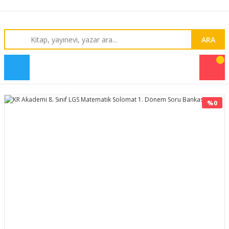
ARA
%0