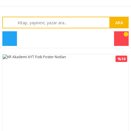
ARA
%10