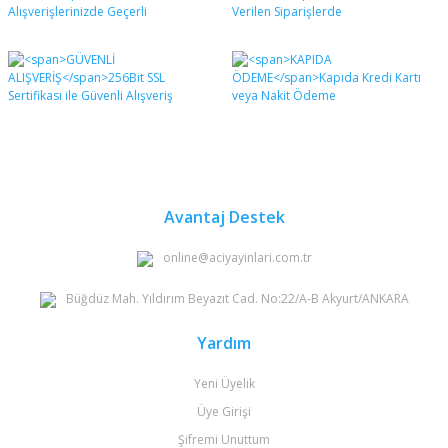
formunu kullanarak tarafımıza iletebilirsiniz.
Görüş ve önerileriniz için teşekkür ederiz.
Yorum Yaz
Ürün resmi kalitesiz, bozuk veya görüntülenemiyor.
Ürün açıklamasında eksik bilgiler bulunuyor.
Ürün bilgilerinde hatalar bulunuyor.
Ürün fiyatı diğer sitelerden daha pahalı.
Bu ürüne benzer farklı alternatifler olmalı.
Avantaj Destek
online@aciyayinlari.com.tr
Büğdüz Mah. Yıldırım Beyazıt Cad. No:22/A-B Akyurt/ANKARA
Gönder
Yardım
Yeni Üyelik
Üye Girişi
Şifremi Unuttum