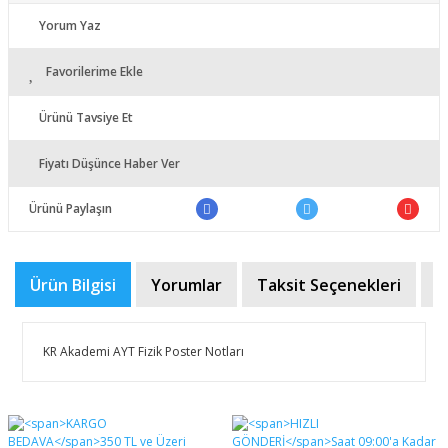
Yorum Yaz
Favorilerime Ekle
Ürünü Tavsiye Et
Fiyatı Düşünce Haber Ver
Ürünü Paylaşın
Ürün Bilgisi
Yorumlar
Taksit Seçenekleri
Ö
KR Akademi AYT Fizik Poster Notları
Bu ürünün fiyat bilgisi, resim, ürün açıklamalarında ve
diğer konularda yetersiz gördüğünüz noktaları öneri
Bu ürüne ilk yorumu siz yapın!