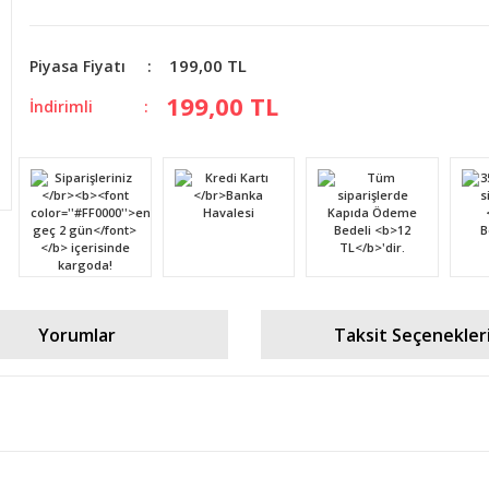
199,00 TL
Piyasa Fiyatı
199,00 TL
İndirimli
Yorumlar
Taksit Seçenekler
diğer konularda yetersiz gördüğünüz noktaları öneri formunu kullanarak tara