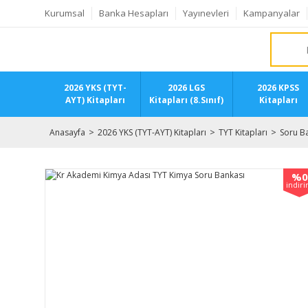
Kurumsal
Banka Hesapları
Yayınevleri
Kampanyalar
2026 YKS (TYT-
2026 LGS
2026 KPSS
AYT) Kitapları
Kitapları (8.Sınıf)
Kitapları
Anasayfa
2026 YKS (TYT-AYT) Kitapları
TYT Kitapları
Soru Ba
%0
indir