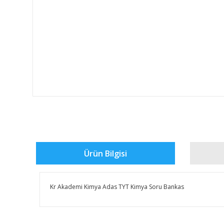
Ürün Bilgisi
Kr Akademi Kimya Adas TYT Kimya Soru Bankas
Bu ürünün fiyat bilgisi, resim, ürün açıklamalarında ve 