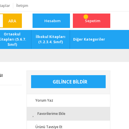
taplar
İletişim
ARA
Hesabım
Sepetim
Ortaokul
İlkokul Kitapları
itapları (5.6.7.
Diğer Kategoriler
(1.2.3.4. Sınıf)
Sınıf)
sı
GELİNCE BİLDİR
Yorum Yaz
Favorilerime Ekle
Ürünü Tavsiye Et