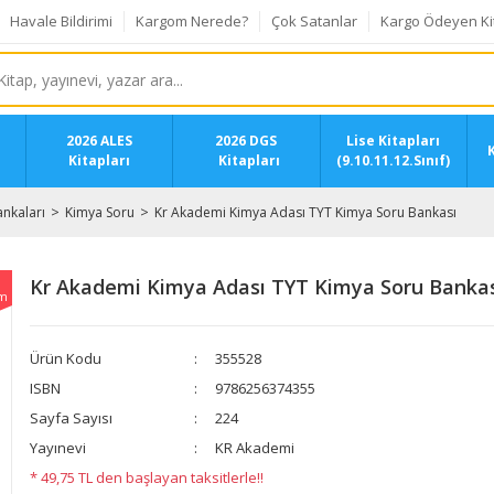
Havale Bildirimi
Kargom Nerede?
Çok Satanlar
Kargo Ödeyen Ki
2026 ALES
2026 DGS
Lise Kitapları
K
Kitapları
Kitapları
(9.10.11.12.Sınıf)
nkaları
Kimya Soru
Kr Akademi Kimya Adası TYT Kimya Soru Bankası
Kr Akademi Kimya Adası TYT Kimya Soru Banka
im
Ürün Kodu
355528
ISBN
9786256374355
Sayfa Sayısı
224
Yayınevi
KR Akademi
* 49,75 TL den başlayan taksitlerle!!