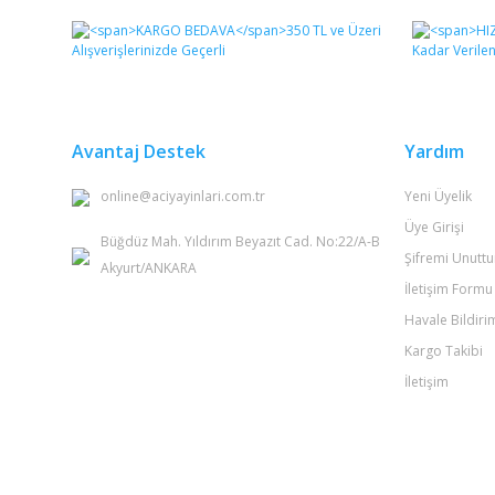
Görüş ve önerileriniz için teşekkür ederiz.
Ürün resmi kalitesiz, bozuk veya görüntülenemiyor.
Ürün açıklamasında eksik bilgiler bulunuyor.
Ürün bilgilerinde hatalar bulunuyor.
Avantaj Destek
Yardım
Ürün fiyatı diğer sitelerden daha pahalı.
online@aciyayinlari.com.tr
Yeni Üyelik
Bu ürüne benzer farklı alternatifler olmalı.
Üye Girişi
Büğdüz Mah. Yıldırım Beyazıt Cad. No:22/A-B
Şifremi Unutt
Akyurt/ANKARA
İletişim Formu
Havale Bildir
Kargo Takibi
İletişim