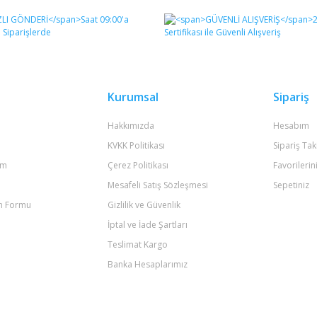
Bu ürüne ilk yorumu siz yapın!
Yorum Yaz
Kurumsal
Sipariş
Hakkımızda
Hesabım
KVKK Politikası
Sipariş Tak
um
Çerez Politikası
Favorilerin
Mesafeli Satış Sözleşmesi
Sepetiniz
im Formu
Gizlilik ve Güvenlik
Gönder
İptal ve İade Şartları
Teslimat Kargo
Banka Hesaplarımız