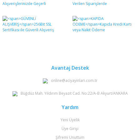
formunu kullanarak tarafımıza iletebilirsiniz.
Görüş ve önerileriniz için teşekkür ederiz.
Yorum Yaz
Ürün resmi kalitesiz, bozuk veya görüntülenemiyor.
Ürün açıklamasında eksik bilgiler bulunuyor.
Ürün bilgilerinde hatalar bulunuyor.
Ürün fiyatı diğer sitelerden daha pahalı.
Bu ürüne benzer farklı alternatifler olmalı.
Avantaj Destek
online@aciyayinlari.com.tr
Büğdüz Mah. Yıldırım Beyazıt Cad. No:22/A-B Akyurt/ANKARA
Gönder
Yardım
Yeni Üyelik
Üye Girişi
Şifremi Unuttum