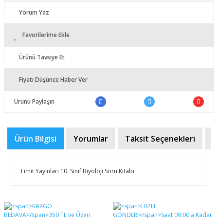
Yorum Yaz
Favorilerime Ekle
Ürünü Tavsiye Et
Fiyatı Düşünce Haber Ver
Ürünü Paylaşın
Ürün Bilgisi
Yorumlar
Taksit Seçenekleri
Ö
Limit Yayınları 10. Sınıf Biyoloji Soru Kitabı
Bu ürünün fiyat bilgisi, resim, ürün açıklamalarında ve
diğer konularda yetersiz gördüğünüz noktaları öneri
Bu ürüne ilk yorumu siz yapın!