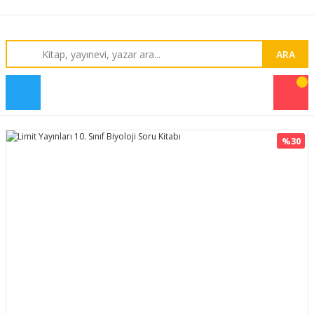
ARA
%30