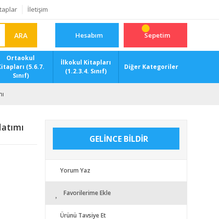
taplar
İletişim
ARA
Hesabım
Sepetim
Ortaokul
İlkokul Kitapları
itapları (5.6.7.
Diğer Kategoriler
(1.2.3.4. Sınıf)
Sınıf)
mı
latımı
GELİNCE BİLDİR
Yorum Yaz
Favorilerime Ekle
Ürünü Tavsiye Et