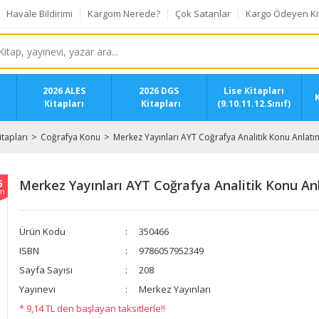
Havale Bildirimi
Kargom Nerede?
Çok Satanlar
Kargo Ödeyen Ki
2026 ALES
2026 DGS
Lise Kitapları
K
Kitapları
Kitapları
(9.10.11.12.Sınıf)
tapları
Coğrafya Konu
Merkez Yayınları AYT Coğrafya Analitik Konu Anlatı
5
Merkez Yayınları AYT Coğrafya Analitik Konu An
im
Ürün Kodu
350466
ISBN
9786057952349
Sayfa Sayısı
208
Yayınevi
Merkez Yayınları
* 9,14 TL den başlayan taksitlerle!!