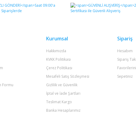
Bu ürüne ilk yorumu siz yapın!
Yorum Yaz
Kurumsal
Sipariş
Hakkımızda
Hesabım
KVKK Politikası
Sipariş Tak
um
Çerez Politikası
Favorilerin
Mesafeli Satış Sözleşmesi
Sepetiniz
im Formu
Gizlilik ve Güvenlik
Gönder
İptal ve İade Şartları
Teslimat Kargo
Banka Hesaplarımız