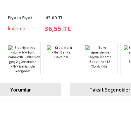
43,00 TL
Piyasa Fiyatı
36,55 TL
İndirimli
Yorumlar
Taksit Seçenekler
diğer konularda yetersiz gördüğünüz noktaları öneri formunu kullanarak tara