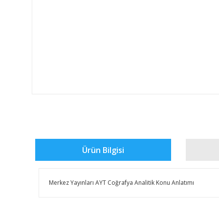
Ürün Bilgisi
Merkez Yayınları AYT Coğrafya Analitik Konu Anlatımı
Bu ürünün fiyat bilgisi, resim, ürün açıklamalarında ve 