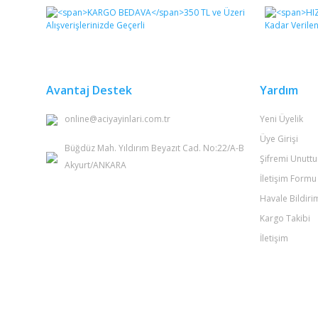
Görüş ve önerileriniz için teşekkür ederiz.
Ürün resmi kalitesiz, bozuk veya görüntülenemiyor.
Ürün açıklamasında eksik bilgiler bulunuyor.
Ürün bilgilerinde hatalar bulunuyor.
Avantaj Destek
Yardım
Ürün fiyatı diğer sitelerden daha pahalı.
online@aciyayinlari.com.tr
Yeni Üyelik
Bu ürüne benzer farklı alternatifler olmalı.
Üye Girişi
Büğdüz Mah. Yıldırım Beyazıt Cad. No:22/A-B
Şifremi Unutt
Akyurt/ANKARA
İletişim Formu
Havale Bildir
Kargo Takibi
İletişim