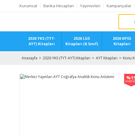
Kurumsal
Banka Hesapları
Yayınevleri
Kampanyalar
2026 YKS (TYT-
2026 LGS
2026 KPSS
AYT) Kitapları
Kitapları (8.Sınıf)
Kitapları
Anasayfa
2026 YKS (TYT-AYT) Kitapları
AYT Kitapları
Konu Ki
%1
indir