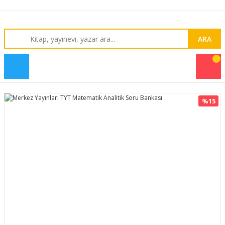
ARA
%15