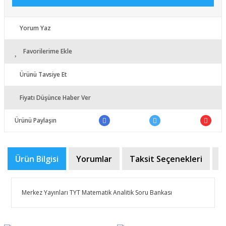
Yorum Yaz
Favorilerime Ekle
Ürünü Tavsiye Et
Fiyatı Düşünce Haber Ver
Ürünü Paylaşın
Ürün Bilgisi
Yorumlar
Taksit Seçenekleri
Ö
Merkez Yayınları TYT Matematik Analitik Soru Bankası
Bu ürünün fiyat bilgisi, resim, ürün açıklamalarında ve