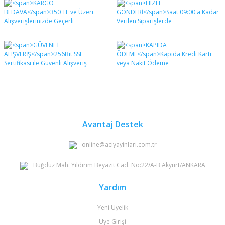
diğer konularda yetersiz gördüğünüz noktaları öneri
Bu ürüne ilk yorumu siz yapın!
formunu kullanarak tarafımıza iletebilirsiniz.
Görüş ve önerileriniz için teşekkür ederiz.
Yorum Yaz
Ürün resmi kalitesiz, bozuk veya görüntülenemiyor.
Ürün açıklamasında eksik bilgiler bulunuyor.
Ürün bilgilerinde hatalar bulunuyor.
Ürün fiyatı diğer sitelerden daha pahalı.
Bu ürüne benzer farklı alternatifler olmalı.
Avantaj Destek
online@aciyayinlari.com.tr
Büğdüz Mah. Yıldırım Beyazıt Cad. No:22/A-B Akyurt/ANKARA
Gönder
Yardım
Yeni Üyelik
Üye Girişi