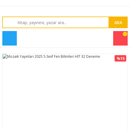
ARA
%15