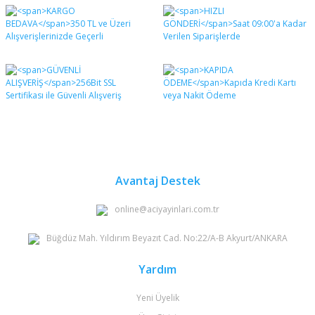
Bu ürünün fiyat bilgisi, resim, ürün açıklamalarında ve
diğer konularda yetersiz gördüğünüz noktaları öneri
Bu ürüne ilk yorumu siz yapın!
formunu kullanarak tarafımıza iletebilirsiniz.
Görüş ve önerileriniz için teşekkür ederiz.
Yorum Yaz
Ürün resmi kalitesiz, bozuk veya görüntülenemiyor.
Ürün açıklamasında eksik bilgiler bulunuyor.
Ürün bilgilerinde hatalar bulunuyor.
Ürün fiyatı diğer sitelerden daha pahalı.
Bu ürüne benzer farklı alternatifler olmalı.
Avantaj Destek
online@aciyayinlari.com.tr
Büğdüz Mah. Yıldırım Beyazıt Cad. No:22/A-B Akyurt/ANKARA
Gönder
Yardım
Yeni Üyelik