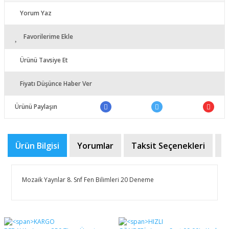
Yorum Yaz
Favorilerime Ekle
Ürünü Tavsiye Et
Fiyatı Düşünce Haber Ver
Ürünü Paylaşın
Ürün Bilgisi
Yorumlar
Taksit Seçenekleri
Ö
Mozaik Yaynlar 8. Snf Fen Bilimleri 20 Deneme
Bu ürünün fiyat bilgisi, resim, ürün açıklamalarında ve
diğer konularda yetersiz gördüğünüz noktaları öneri