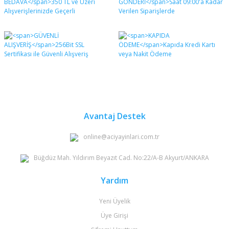
Bu ürüne ilk yorumu siz yapın!
formunu kullanarak tarafımıza iletebilirsiniz.
Görüş ve önerileriniz için teşekkür ederiz.
Yorum Yaz
Ürün resmi kalitesiz, bozuk veya görüntülenemiyor.
Ürün açıklamasında eksik bilgiler bulunuyor.
Ürün bilgilerinde hatalar bulunuyor.
Ürün fiyatı diğer sitelerden daha pahalı.
Bu ürüne benzer farklı alternatifler olmalı.
Avantaj Destek
online@aciyayinlari.com.tr
Büğdüz Mah. Yıldırım Beyazıt Cad. No:22/A-B Akyurt/ANKARA
Gönder
Yardım
Yeni Üyelik
Üye Girişi