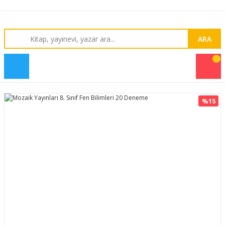
ARA
%15