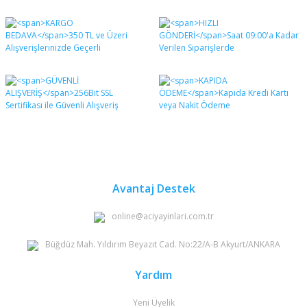
Bu ürünün fiyat bilgisi, resim, ürün açıklamalarında ve
diğer konularda yetersiz gördüğünüz noktaları öneri
Bu ürüne ilk yorumu siz yapın!
formunu kullanarak tarafımıza iletebilirsiniz.
Görüş ve önerileriniz için teşekkür ederiz.
Yorum Yaz
Ürün resmi kalitesiz, bozuk veya görüntülenemiyor.
Ürün açıklamasında eksik bilgiler bulunuyor.
Ürün bilgilerinde hatalar bulunuyor.
Ürün fiyatı diğer sitelerden daha pahalı.
Bu ürüne benzer farklı alternatifler olmalı.
Avantaj Destek
online@aciyayinlari.com.tr
Büğdüz Mah. Yıldırım Beyazıt Cad. No:22/A-B Akyurt/ANKARA
Gönder
Yardım
Yeni Üyelik