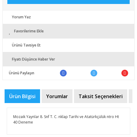
Yorum Yaz
Favorilerime Ekle
Ürünü Tavsiye Et
Fiyatı Düşünce Haber Ver
Ürünü Paylaşın
Ürün Bilgisi
Yorumlar
Taksit Seçenekleri
Ö
Mozaik Yaynlar 8. Snf T. C. nklap Tarihi ve Atatürkçülük ntro Ht
40 Deneme