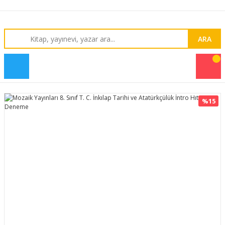
ARA
%15