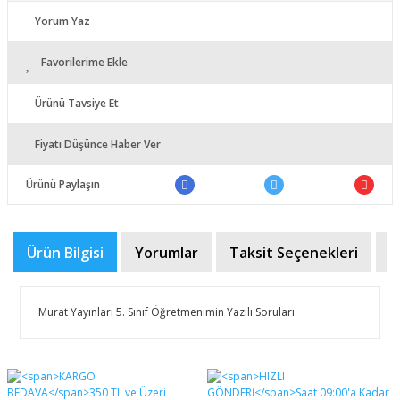
Yorum Yaz
Favorilerime Ekle
Ürünü Tavsiye Et
Fiyatı Düşünce Haber Ver
Ürünü Paylaşın
Ürün Bilgisi
Yorumlar
Taksit Seçenekleri
Ö
Murat Yayınları 5. Sınıf Öğretmenimin Yazılı Soruları
Bu ürünün fiyat bilgisi, resim, ürün açıklamalarında ve
diğer konularda yetersiz gördüğünüz noktaları öneri
Bu ürüne ilk yorumu siz yapın!