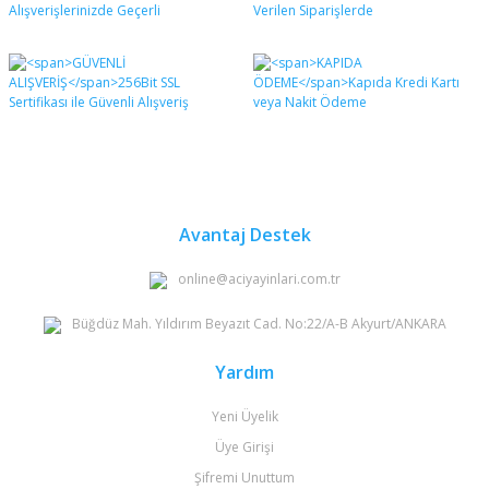
formunu kullanarak tarafımıza iletebilirsiniz.
Görüş ve önerileriniz için teşekkür ederiz.
Yorum Yaz
Ürün resmi kalitesiz, bozuk veya görüntülenemiyor.
Ürün açıklamasında eksik bilgiler bulunuyor.
Ürün bilgilerinde hatalar bulunuyor.
Ürün fiyatı diğer sitelerden daha pahalı.
Bu ürüne benzer farklı alternatifler olmalı.
Avantaj Destek
online@aciyayinlari.com.tr
Büğdüz Mah. Yıldırım Beyazıt Cad. No:22/A-B Akyurt/ANKARA
Gönder
Yardım
Yeni Üyelik
Üye Girişi
Şifremi Unuttum