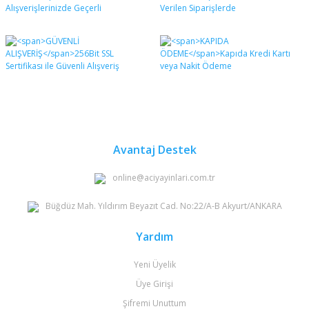
formunu kullanarak tarafımıza iletebilirsiniz.
Görüş ve önerileriniz için teşekkür ederiz.
Yorum Yaz
Ürün resmi kalitesiz, bozuk veya görüntülenemiyor.
Ürün açıklamasında eksik bilgiler bulunuyor.
Ürün bilgilerinde hatalar bulunuyor.
Ürün fiyatı diğer sitelerden daha pahalı.
Bu ürüne benzer farklı alternatifler olmalı.
Avantaj Destek
online@aciyayinlari.com.tr
Büğdüz Mah. Yıldırım Beyazıt Cad. No:22/A-B Akyurt/ANKARA
Gönder
Yardım
Yeni Üyelik
Üye Girişi
Şifremi Unuttum