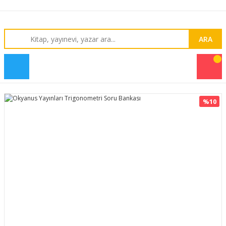
ARA
%10