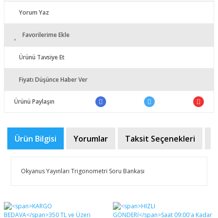
Yorum Yaz
Favorilerime Ekle
Ürünü Tavsiye Et
Fiyatı Düşünce Haber Ver
Ürünü Paylaşın
Ürün Bilgisi
Yorumlar
Taksit Seçenekleri
Ö
Okyanus Yayınları Trigonometri Soru Bankası
Bu ürünün fiyat bilgisi, resim, ürün açıklamalarında ve
diğer konularda yetersiz gördüğünüz noktaları öneri
Bu ürüne ilk yorumu siz yapın!