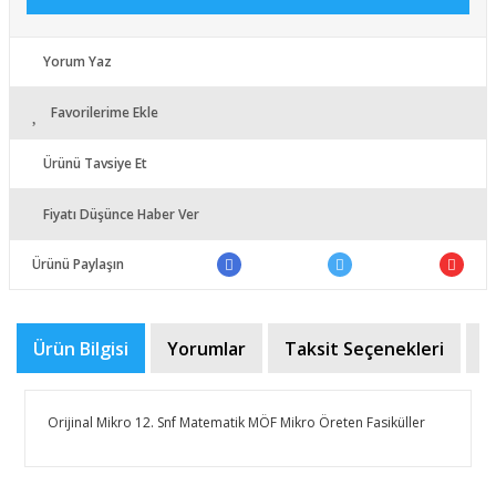
Yorum Yaz
Favorilerime Ekle
Ürünü Tavsiye Et
Fiyatı Düşünce Haber Ver
Ürünü Paylaşın
Ürün Bilgisi
Yorumlar
Taksit Seçenekleri
Ö
Orijinal Mikro 12. Snf Matematik MÖF Mikro Öreten Fasiküller