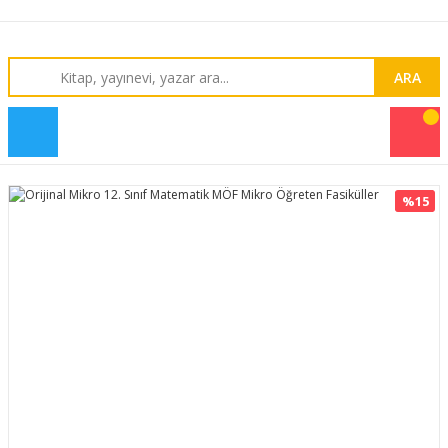
ARA
%15