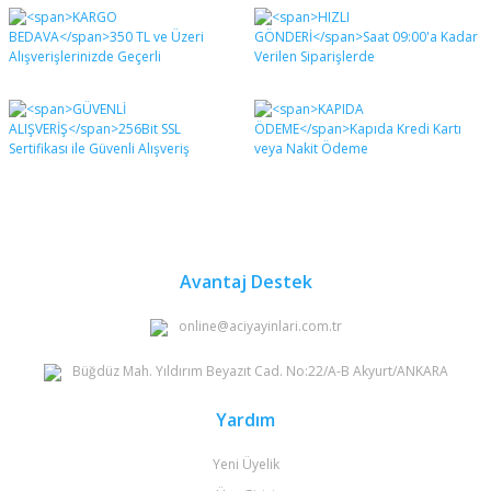
Bu ürünün fiyat bilgisi, resim, ürün açıklamalarında ve
diğer konularda yetersiz gördüğünüz noktaları öneri
Bu ürüne ilk yorumu siz yapın!
formunu kullanarak tarafımıza iletebilirsiniz.
Görüş ve önerileriniz için teşekkür ederiz.
Yorum Yaz
Ürün resmi kalitesiz, bozuk veya görüntülenemiyor.
Ürün açıklamasında eksik bilgiler bulunuyor.
Ürün bilgilerinde hatalar bulunuyor.
Ürün fiyatı diğer sitelerden daha pahalı.
Bu ürüne benzer farklı alternatifler olmalı.
Avantaj Destek
online@aciyayinlari.com.tr
Büğdüz Mah. Yıldırım Beyazıt Cad. No:22/A-B Akyurt/ANKARA
Gönder
Yardım
Yeni Üyelik