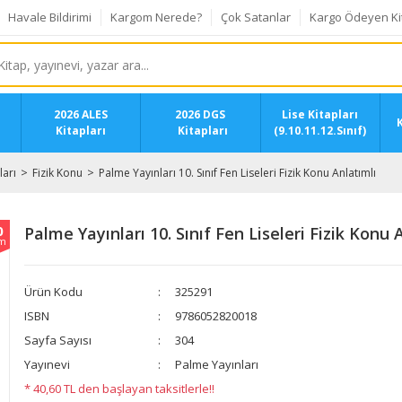
Havale Bildirimi
Kargom Nerede?
Çok Satanlar
Kargo Ödeyen Ki
2026 ALES
2026 DGS
Lise Kitapları
K
Kitapları
Kitapları
(9.10.11.12.Sınıf)
ları
Fizik Konu
Palme Yayınları 10. Sınıf Fen Liseleri Fizik Konu Anlatımlı
0
Palme Yayınları 10. Sınıf Fen Liseleri Fizik Konu 
im
Ürün Kodu
325291
ISBN
9786052820018
Sayfa Sayısı
304
Yayınevi
Palme Yayınları
* 40,60 TL den başlayan taksitlerle!!