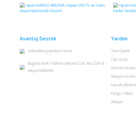
Görüş ve önerileriniz için teşekkür ederiz.
Ürün resmi kalitesiz, bozuk veya görüntülenemiyor.
Ürün açıklamasında eksik bilgiler bulunuyor.
Ürün bilgilerinde hatalar bulunuyor.
Avantaj Destek
Yardım
Ürün fiyatı diğer sitelerden daha pahalı.
online@aciyayinlari.com.tr
Yeni Üyelik
Bu ürüne benzer farklı alternatifler olmalı.
Üye Girişi
Büğdüz Mah. Yıldırım Beyazıt Cad. No:22/A-B
Şifremi Unutt
Akyurt/ANKARA
İletişim Formu
Havale Bildir
Kargo Takibi
İletişim