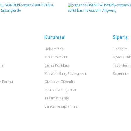
Bu ürüne ilk yorumu siz yapın!
Yorum Yaz
Kurumsal
Sipariş
Hakkımızda
Hesabım
KVKK Politikası
Sipariş Tak
um
Çerez Politikası
Favorilerin
Mesafeli Satış Sözleşmesi
Sepetiniz
im Formu
Gizlilik ve Güvenlik
Gönder
İptal ve İade Şartları
Teslimat Kargo
Banka Hesaplarımız