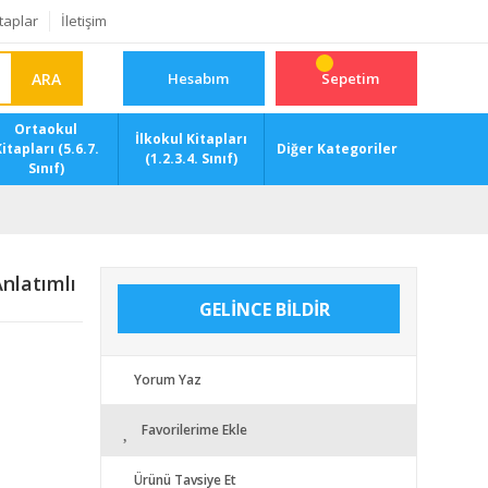
taplar
İletişim
ARA
Hesabım
Sepetim
Ortaokul
İlkokul Kitapları
itapları (5.6.7.
Diğer Kategoriler
(1.2.3.4. Sınıf)
Sınıf)
Anlatımlı
GELİNCE BİLDİR
Yorum Yaz
Favorilerime Ekle
Ürünü Tavsiye Et