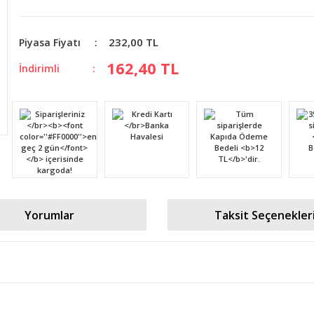
232,00 TL
Piyasa Fiyatı
162,40 TL
İndirimli
Yorumlar
Taksit Seçenekler
diğer konularda yetersiz gördüğünüz noktaları öneri formunu kullanarak tara