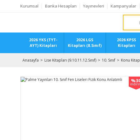
Kurumsal
Banka Hesapları
Yayınevleri
Kampanyalar
2026 YKS (TYT-
2026 LGS
2026 KPSS
AYT) Kitapları
Kitapları (8.Sınıf)
Kitapları
Anasayfa
Lise Kitapları (9.10.11.12.Sınıf)
10. Sınıf
Konu Kitap
%3
indir