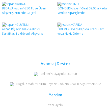
Bu ürünün fiyat bilgisi, resim, ürün açıklamalarında ve
diğer konularda yetersiz gördüğünüz noktaları öneri
Bu ürüne ilk yorumu siz yapın!
formunu kullanarak tarafımıza iletebilirsiniz.
Görüş ve önerileriniz için teşekkür ederiz.
Yorum Yaz
Ürün resmi kalitesiz, bozuk veya görüntülenemiyor.
Ürün açıklamasında eksik bilgiler bulunuyor.
Ürün bilgilerinde hatalar bulunuyor.
Ürün fiyatı diğer sitelerden daha pahalı.
Bu ürüne benzer farklı alternatifler olmalı.
Avantaj Destek
online@aciyayinlari.com.tr
Büğdüz Mah. Yıldırım Beyazıt Cad. No:22/A-B Akyurt/ANKARA
Gönder
Yardım
Yeni Üyelik