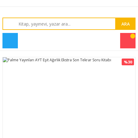
ARA
%30