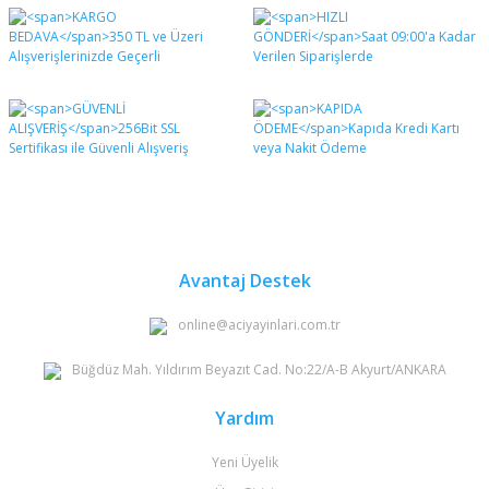
Bu ürünün fiyat bilgisi, resim, ürün açıklamalarında ve
diğer konularda yetersiz gördüğünüz noktaları öneri
Bu ürüne ilk yorumu siz yapın!
formunu kullanarak tarafımıza iletebilirsiniz.
Görüş ve önerileriniz için teşekkür ederiz.
Yorum Yaz
Ürün resmi kalitesiz, bozuk veya görüntülenemiyor.
Ürün açıklamasında eksik bilgiler bulunuyor.
Ürün bilgilerinde hatalar bulunuyor.
Ürün fiyatı diğer sitelerden daha pahalı.
Bu ürüne benzer farklı alternatifler olmalı.
Avantaj Destek
online@aciyayinlari.com.tr
Büğdüz Mah. Yıldırım Beyazıt Cad. No:22/A-B Akyurt/ANKARA
Gönder
Yardım
Yeni Üyelik