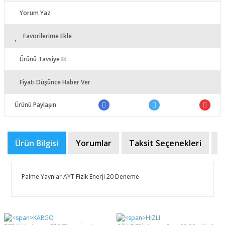
Yorum Yaz
Favorilerime Ekle
Ürünü Tavsiye Et
Fiyatı Düşünce Haber Ver
Ürünü Paylaşın
Ürün Bilgisi
Yorumlar
Taksit Seçenekleri
Ö
Palme Yaynlar AYT Fizik Enerji 20 Deneme
Bu ürünün fiyat bilgisi, resim, ürün açıklamalarında ve
diğer konularda yetersiz gördüğünüz noktaları öneri