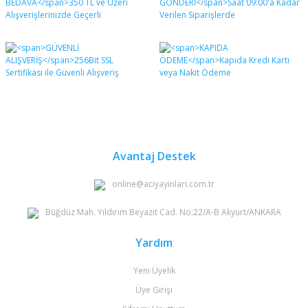
Bu ürüne ilk yorumu siz yapın!
formunu kullanarak tarafımıza iletebilirsiniz.
Görüş ve önerileriniz için teşekkür ederiz.
Yorum Yaz
Ürün resmi kalitesiz, bozuk veya görüntülenemiyor.
Ürün açıklamasında eksik bilgiler bulunuyor.
Ürün bilgilerinde hatalar bulunuyor.
Ürün fiyatı diğer sitelerden daha pahalı.
Bu ürüne benzer farklı alternatifler olmalı.
Avantaj Destek
online@aciyayinlari.com.tr
Büğdüz Mah. Yıldırım Beyazıt Cad. No:22/A-B Akyurt/ANKARA
Gönder
Yardım
Yeni Üyelik
Üye Girişi