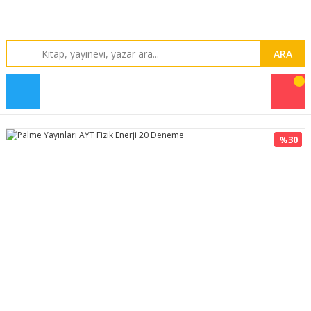
ARA
%30