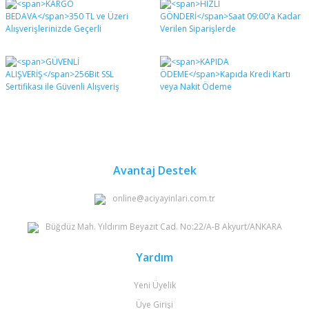
diğer konularda yetersiz gördüğünüz noktaları öneri
Bu ürüne ilk yorumu siz yapın!
formunu kullanarak tarafımıza iletebilirsiniz.
Görüş ve önerileriniz için teşekkür ederiz.
Yorum Yaz
Ürün resmi kalitesiz, bozuk veya görüntülenemiyor.
Ürün açıklamasında eksik bilgiler bulunuyor.
Ürün bilgilerinde hatalar bulunuyor.
Ürün fiyatı diğer sitelerden daha pahalı.
Bu ürüne benzer farklı alternatifler olmalı.
Avantaj Destek
online@aciyayinlari.com.tr
Büğdüz Mah. Yıldırım Beyazıt Cad. No:22/A-B Akyurt/ANKARA
Gönder
Yardım
Yeni Üyelik
Üye Girişi