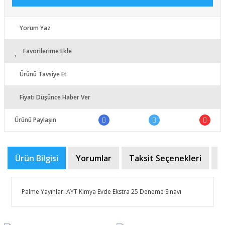
Yorum Yaz
Favorilerime Ekle
Ürünü Tavsiye Et
Fiyatı Düşünce Haber Ver
Ürünü Paylaşın
Ürün Bilgisi
Yorumlar
Taksit Seçenekleri
Ö
Palme Yayınları AYT Kimya Evde Ekstra 25 Deneme Sınavı
Bu ürünün fiyat bilgisi, resim, ürün açıklamalarında ve