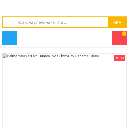
ARA
%30