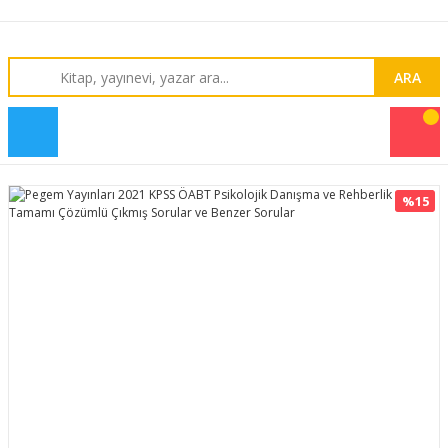
ARA
%15