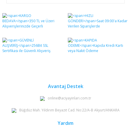
Bu ürünün fiyat bilgisi, resim, ürün açıklamalarında ve
diğer konularda yetersiz gördüğünüz noktaları öneri
Bu ürüne ilk yorumu siz yapın!
formunu kullanarak tarafımıza iletebilirsiniz.
Görüş ve önerileriniz için teşekkür ederiz.
Yorum Yaz
Ürün resmi kalitesiz, bozuk veya görüntülenemiyor.
Ürün açıklamasında eksik bilgiler bulunuyor.
Ürün bilgilerinde hatalar bulunuyor.
Ürün fiyatı diğer sitelerden daha pahalı.
Bu ürüne benzer farklı alternatifler olmalı.
Avantaj Destek
online@aciyayinlari.com.tr
Büğdüz Mah. Yıldırım Beyazıt Cad. No:22/A-B Akyurt/ANKARA
Gönder
Yardım