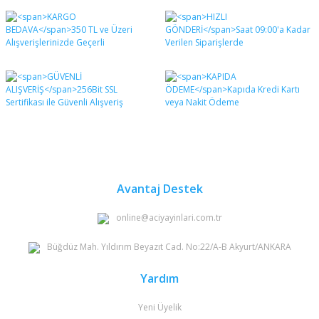
Bu ürünün fiyat bilgisi, resim, ürün açıklamalarında ve
diğer konularda yetersiz gördüğünüz noktaları öneri
Bu ürüne ilk yorumu siz yapın!
formunu kullanarak tarafımıza iletebilirsiniz.
Görüş ve önerileriniz için teşekkür ederiz.
Yorum Yaz
Ürün resmi kalitesiz, bozuk veya görüntülenemiyor.
Ürün açıklamasında eksik bilgiler bulunuyor.
Ürün bilgilerinde hatalar bulunuyor.
Ürün fiyatı diğer sitelerden daha pahalı.
Bu ürüne benzer farklı alternatifler olmalı.
Avantaj Destek
online@aciyayinlari.com.tr
Büğdüz Mah. Yıldırım Beyazıt Cad. No:22/A-B Akyurt/ANKARA
Gönder
Yardım
Yeni Üyelik