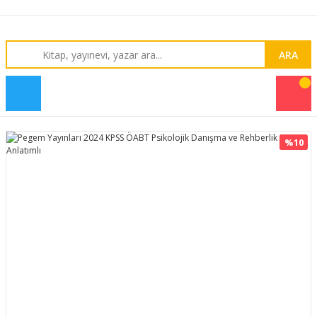
ARA
%10