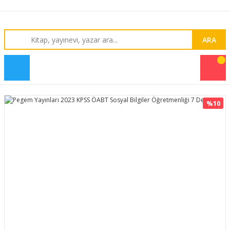
ARA
%10