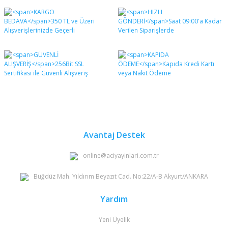
Bu ürünün fiyat bilgisi, resim, ürün açıklamalarında ve
diğer konularda yetersiz gördüğünüz noktaları öneri
Bu ürüne ilk yorumu siz yapın!
formunu kullanarak tarafımıza iletebilirsiniz.
Görüş ve önerileriniz için teşekkür ederiz.
Yorum Yaz
Ürün resmi kalitesiz, bozuk veya görüntülenemiyor.
Ürün açıklamasında eksik bilgiler bulunuyor.
Ürün bilgilerinde hatalar bulunuyor.
Ürün fiyatı diğer sitelerden daha pahalı.
Bu ürüne benzer farklı alternatifler olmalı.
Avantaj Destek
online@aciyayinlari.com.tr
Büğdüz Mah. Yıldırım Beyazıt Cad. No:22/A-B Akyurt/ANKARA
Gönder
Yardım
Yeni Üyelik