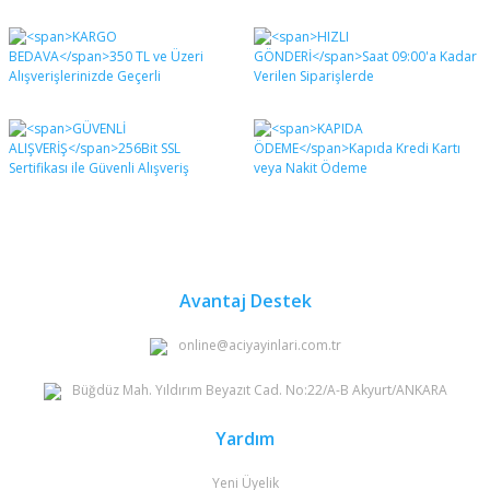
Bu ürünün fiyat bilgisi, resim, ürün açıklamalarında ve
diğer konularda yetersiz gördüğünüz noktaları öneri
Bu ürüne ilk yorumu siz yapın!
formunu kullanarak tarafımıza iletebilirsiniz.
Görüş ve önerileriniz için teşekkür ederiz.
Yorum Yaz
Ürün resmi kalitesiz, bozuk veya görüntülenemiyor.
Ürün açıklamasında eksik bilgiler bulunuyor.
Ürün bilgilerinde hatalar bulunuyor.
Ürün fiyatı diğer sitelerden daha pahalı.
Bu ürüne benzer farklı alternatifler olmalı.
Avantaj Destek
online@aciyayinlari.com.tr
Büğdüz Mah. Yıldırım Beyazıt Cad. No:22/A-B Akyurt/ANKARA
Gönder
Yardım
Yeni Üyelik