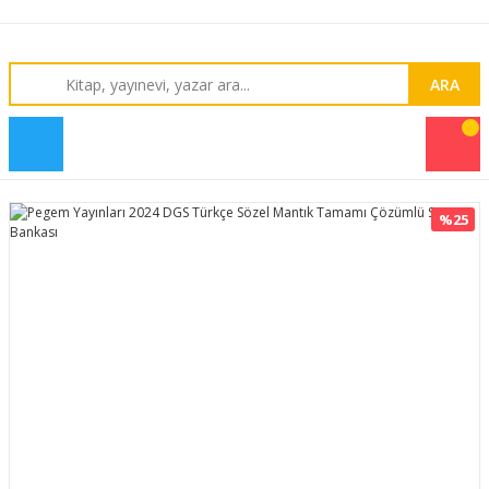
ARA
%25