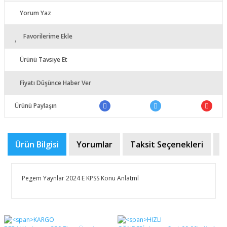
Yorum Yaz
Favorilerime Ekle
Ürünü Tavsiye Et
Fiyatı Düşünce Haber Ver
Ürünü Paylaşın
Ürün Bilgisi
Yorumlar
Taksit Seçenekleri
Ö
Pegem Yaynlar 2024 E KPSS Konu Anlatml
Bu ürünün fiyat bilgisi, resim, ürün açıklamalarında ve
diğer konularda yetersiz gördüğünüz noktaları öneri