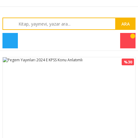
ARA
%30