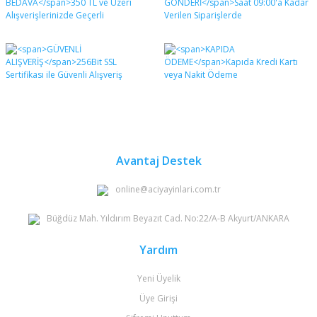
Bu ürüne ilk yorumu siz yapın!
formunu kullanarak tarafımıza iletebilirsiniz.
Görüş ve önerileriniz için teşekkür ederiz.
Yorum Yaz
Ürün resmi kalitesiz, bozuk veya görüntülenemiyor.
Ürün açıklamasında eksik bilgiler bulunuyor.
Ürün bilgilerinde hatalar bulunuyor.
Ürün fiyatı diğer sitelerden daha pahalı.
Bu ürüne benzer farklı alternatifler olmalı.
Avantaj Destek
online@aciyayinlari.com.tr
Büğdüz Mah. Yıldırım Beyazıt Cad. No:22/A-B Akyurt/ANKARA
Gönder
Yardım
Yeni Üyelik
Üye Girişi