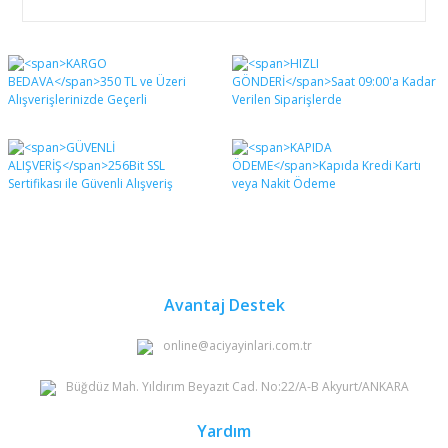
Bu ürünün fiyat bilgisi, resim, ürün açıklamalarında ve
diğer konularda yetersiz gördüğünüz noktaları öneri
Bu ürüne ilk yorumu siz yapın!
formunu kullanarak tarafımıza iletebilirsiniz.
Görüş ve önerileriniz için teşekkür ederiz.
Yorum Yaz
Ürün resmi kalitesiz, bozuk veya görüntülenemiyor.
Ürün açıklamasında eksik bilgiler bulunuyor.
Ürün bilgilerinde hatalar bulunuyor.
Ürün fiyatı diğer sitelerden daha pahalı.
Bu ürüne benzer farklı alternatifler olmalı.
Avantaj Destek
online@aciyayinlari.com.tr
Büğdüz Mah. Yıldırım Beyazıt Cad. No:22/A-B Akyurt/ANKARA
Gönder
Yardım