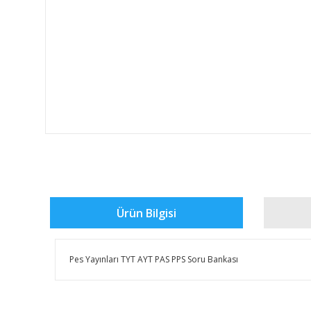
Ürün Bilgisi
Pes Yayınları TYT AYT PAS PPS Soru Bankası
Bu ürünün fiyat bilgisi, resim, ürün açıklamalarında ve 