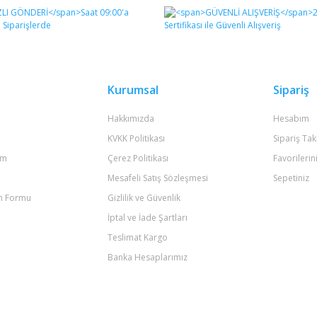
Bu ürüne ilk yorumu siz yapın!
Yorum Yaz
Kurumsal
Sipariş
Hakkımızda
Hesabım
KVKK Politikası
Sipariş Tak
um
Çerez Politikası
Favorilerin
Mesafeli Satış Sözleşmesi
Sepetiniz
im Formu
Gizlilik ve Güvenlik
Gönder
İptal ve İade Şartları
Teslimat Kargo
Banka Hesaplarımız