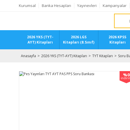
Kurumsal
Banka Hesapları
Yayınevleri
Kampanyalar
2026 YKS (TYT-
2026 LGS
2026 KPSS
AYT) Kitapları
Kitapları (8.Sınıf)
Kitapları
Anasayfa
2026 YKS (TYT-AYT) Kitapları
TYT Kitapları
Soru Ba
%0
indir