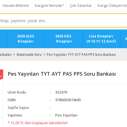
Havale Bildirimi
Kargom Nerede?
Çok Satanlar
Kargo Ödeyen Ki
2026 ALES
2026 DGS
Lise Kitapları
K
Kitapları
Kitapları
(9.10.11.12.Sınıf)
nkaları
Matematik Soru
Pes Yayınları TYT AYT PAS PPS Soru Bankası
Pes Yayınları TYT AYT PAS PPS Soru Bankası
im
Ürün Kodu
352479
ISBN
9786050619645
Sayfa Sayısı
Yayınevi
Pes Yayınları
* 12,00 TL den başlayan taksitlerle!!