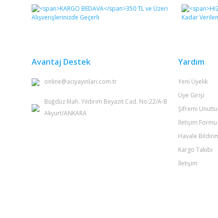
Görüş ve önerileriniz için teşekkür ederiz.
Ürün resmi kalitesiz, bozuk veya görüntülenemiyor.
Ürün açıklamasında eksik bilgiler bulunuyor.
Ürün bilgilerinde hatalar bulunuyor.
Avantaj Destek
Yardım
Ürün fiyatı diğer sitelerden daha pahalı.
online@aciyayinlari.com.tr
Yeni Üyelik
Bu ürüne benzer farklı alternatifler olmalı.
Üye Girişi
Büğdüz Mah. Yıldırım Beyazıt Cad. No:22/A-B
Şifremi Unutt
Akyurt/ANKARA
İletişim Formu
Havale Bildir
Kargo Takibi
İletişim