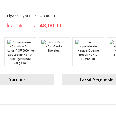
48,00 TL
Piyasa Fiyatı
48,00 TL
İndirimli
Yorumlar
Taksit Seçenekler
diğer konularda yetersiz gördüğünüz noktaları öneri formunu kullanarak tara