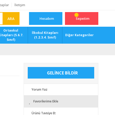
taplar
İletişim
ARA
Hesabım
Sepetim
Ortaokul
İlkokul Kitapları
itapları (5.6.7.
Diğer Kategoriler
(1.2.3.4. Sınıf)
Sınıf)
GELİNCE BİLDİR
Yorum Yaz
Favorilerime Ekle
Ürünü Tavsiye Et