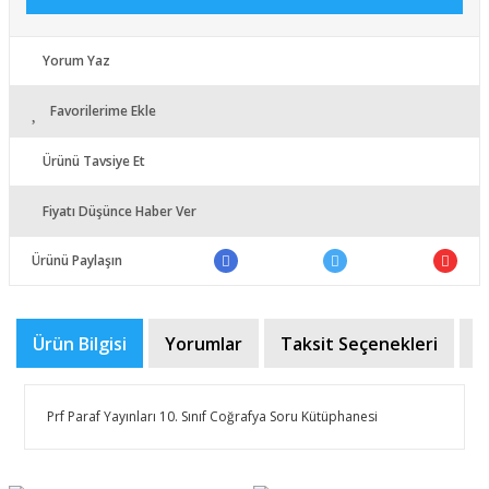
Yorum Yaz
Favorilerime Ekle
Ürünü Tavsiye Et
Fiyatı Düşünce Haber Ver
Ürünü Paylaşın
Ürün Bilgisi
Yorumlar
Taksit Seçenekleri
Ö
Prf Paraf Yayınları 10. Sınıf Coğrafya Soru Kütüphanesi
Bu ürünün fiyat bilgisi, resim, ürün açıklamalarında ve