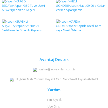
diğer konularda yetersiz gördüğünüz noktaları öneri
Bu ürüne ilk yorumu siz yapın!
formunu kullanarak tarafımıza iletebilirsiniz.
Görüş ve önerileriniz için teşekkür ederiz.
Yorum Yaz
Ürün resmi kalitesiz, bozuk veya görüntülenemiyor.
Ürün açıklamasında eksik bilgiler bulunuyor.
Ürün bilgilerinde hatalar bulunuyor.
Ürün fiyatı diğer sitelerden daha pahalı.
Bu ürüne benzer farklı alternatifler olmalı.
Avantaj Destek
online@aciyayinlari.com.tr
Büğdüz Mah. Yıldırım Beyazıt Cad. No:22/A-B Akyurt/ANKARA
Gönder
Yardım
Yeni Üyelik
Üye Girişi