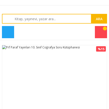
ARA
%15