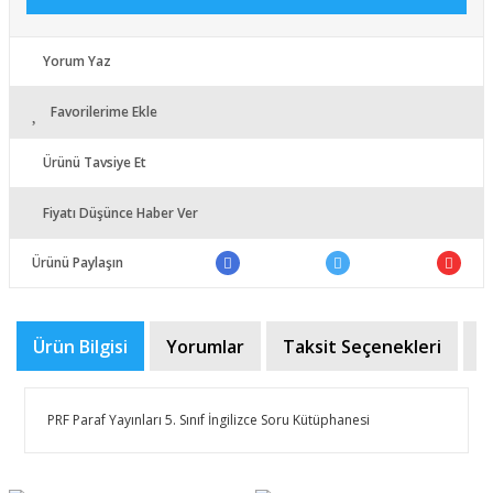
Yorum Yaz
Favorilerime Ekle
Ürünü Tavsiye Et
Fiyatı Düşünce Haber Ver
Ürünü Paylaşın
Ürün Bilgisi
Yorumlar
Taksit Seçenekleri
Ö
PRF Paraf Yayınları 5. Sınıf İngilizce Soru Kütüphanesi
Bu ürünün fiyat bilgisi, resim, ürün açıklamalarında ve