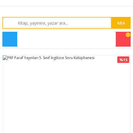
ARA
%15