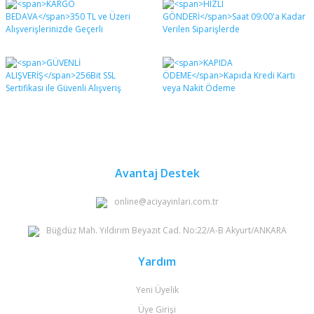
diğer konularda yetersiz gördüğünüz noktaları öneri
Bu ürüne ilk yorumu siz yapın!
formunu kullanarak tarafımıza iletebilirsiniz.
Görüş ve önerileriniz için teşekkür ederiz.
Yorum Yaz
Ürün resmi kalitesiz, bozuk veya görüntülenemiyor.
Ürün açıklamasında eksik bilgiler bulunuyor.
Ürün bilgilerinde hatalar bulunuyor.
Ürün fiyatı diğer sitelerden daha pahalı.
Bu ürüne benzer farklı alternatifler olmalı.
Avantaj Destek
online@aciyayinlari.com.tr
Büğdüz Mah. Yıldırım Beyazıt Cad. No:22/A-B Akyurt/ANKARA
Gönder
Yardım
Yeni Üyelik
Üye Girişi