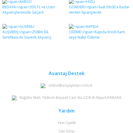
diğer konularda yetersiz gördüğünüz noktaları öneri
Bu ürüne ilk yorumu siz yapın!
formunu kullanarak tarafımıza iletebilirsiniz.
Görüş ve önerileriniz için teşekkür ederiz.
Yorum Yaz
Ürün resmi kalitesiz, bozuk veya görüntülenemiyor.
Ürün açıklamasında eksik bilgiler bulunuyor.
Ürün bilgilerinde hatalar bulunuyor.
Ürün fiyatı diğer sitelerden daha pahalı.
Bu ürüne benzer farklı alternatifler olmalı.
Avantaj Destek
online@aciyayinlari.com.tr
Büğdüz Mah. Yıldırım Beyazıt Cad. No:22/A-B Akyurt/ANKARA
Gönder
Yardım
Yeni Üyelik
Üye Girişi