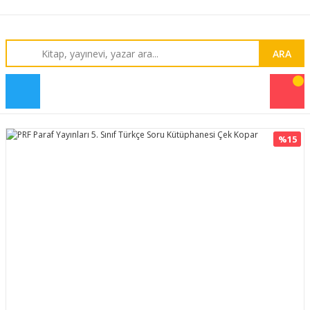
ARA
%15