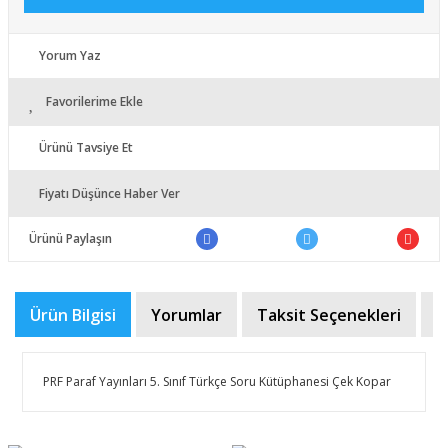
Yorum Yaz
Favorilerime Ekle
Ürünü Tavsiye Et
Fiyatı Düşünce Haber Ver
Ürünü Paylaşın
Ürün Bilgisi
Yorumlar
Taksit Seçenekleri
Ö
PRF Paraf Yayınları 5. Sınıf Türkçe Soru Kütüphanesi Çek Kopar
Bu ürünün fiyat bilgisi, resim, ürün açıklamalarında ve