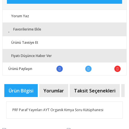
Yorum Yaz
Favorilerime Ekle
Ürünü Tavsiye Et
Fiyatı Düşünce Haber Ver
Ürünü Paylaşın
Ürün Bilgisi
Yorumlar
Taksit Seçenekleri
Ö
PRF Paraf Yayınları AYT Organik Kimya Soru Kütüphanesi
Bu ürünün fiyat bilgisi, resim, ürün açıklamalarında ve