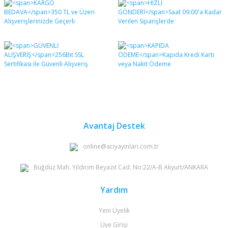
diğer konularda yetersiz gördüğünüz noktaları öneri
Bu ürüne ilk yorumu siz yapın!
formunu kullanarak tarafımıza iletebilirsiniz.
Görüş ve önerileriniz için teşekkür ederiz.
Yorum Yaz
Ürün resmi kalitesiz, bozuk veya görüntülenemiyor.
Ürün açıklamasında eksik bilgiler bulunuyor.
Ürün bilgilerinde hatalar bulunuyor.
Ürün fiyatı diğer sitelerden daha pahalı.
Bu ürüne benzer farklı alternatifler olmalı.
Avantaj Destek
online@aciyayinlari.com.tr
Büğdüz Mah. Yıldırım Beyazıt Cad. No:22/A-B Akyurt/ANKARA
Gönder
Yardım
Yeni Üyelik
Üye Girişi