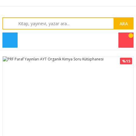
ARA
%15