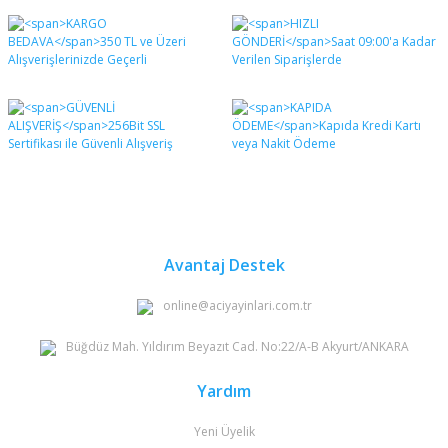
Bu ürünün fiyat bilgisi, resim, ürün açıklamalarında ve
diğer konularda yetersiz gördüğünüz noktaları öneri
Bu ürüne ilk yorumu siz yapın!
formunu kullanarak tarafımıza iletebilirsiniz.
Görüş ve önerileriniz için teşekkür ederiz.
Yorum Yaz
Ürün resmi kalitesiz, bozuk veya görüntülenemiyor.
Ürün açıklamasında eksik bilgiler bulunuyor.
Ürün bilgilerinde hatalar bulunuyor.
Ürün fiyatı diğer sitelerden daha pahalı.
Bu ürüne benzer farklı alternatifler olmalı.
Avantaj Destek
online@aciyayinlari.com.tr
Büğdüz Mah. Yıldırım Beyazıt Cad. No:22/A-B Akyurt/ANKARA
Gönder
Yardım
Yeni Üyelik