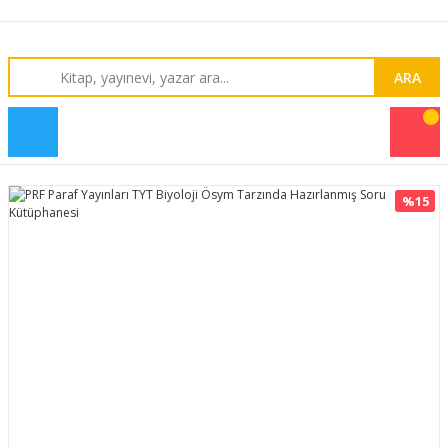
ARA
%15