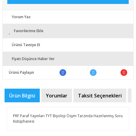
Yorum Yaz
Favorilerime Ekle
Ürünü Tavsiye Et
Fiyatı Düşünce Haber Ver
Ürünü Paylaşın
Ürün Bilgisi
Yorumlar
Taksit Seçenekleri
Ö
PRF Paraf Yayınları TYT Biyoloji Ösym Tarzında Hazırlanmış Soru
Kütüphanesi