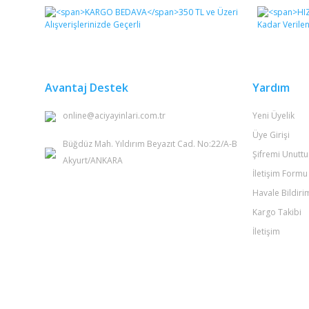
Görüş ve önerileriniz için teşekkür ederiz.
Ürün resmi kalitesiz, bozuk veya görüntülenemiyor.
Ürün açıklamasında eksik bilgiler bulunuyor.
Ürün bilgilerinde hatalar bulunuyor.
Avantaj Destek
Yardım
Ürün fiyatı diğer sitelerden daha pahalı.
online@aciyayinlari.com.tr
Yeni Üyelik
Bu ürüne benzer farklı alternatifler olmalı.
Üye Girişi
Büğdüz Mah. Yıldırım Beyazıt Cad. No:22/A-B
Şifremi Unutt
Akyurt/ANKARA
İletişim Formu
Havale Bildir
Kargo Takibi
İletişim