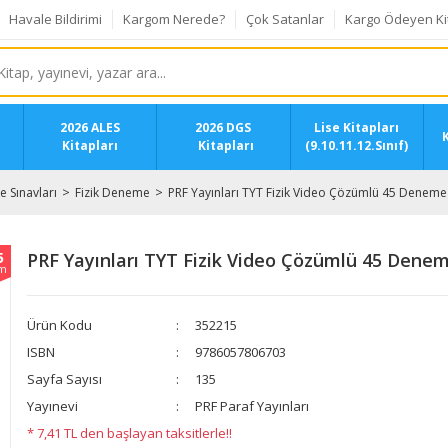
Havale Bildirimi
Kargom Nerede?
Çok Satanlar
Kargo Ödeyen Ki
2026 ALES
2026 DGS
Lise Kitapları
K
Kitapları
Kitapları
(9.10.11.12.Sınıf)
 Sınavları
Fizik Deneme
PRF Yayınları TYT Fizik Video Çözümlü 45 Deneme
5
PRF Yayınları TYT Fizik Video Çözümlü 45 Dene
im
Ürün Kodu
352215
ISBN
9786057806703
Sayfa Sayısı
135
Yayınevi
PRF Paraf Yayınları
* 7,41 TL den başlayan taksitlerle!!