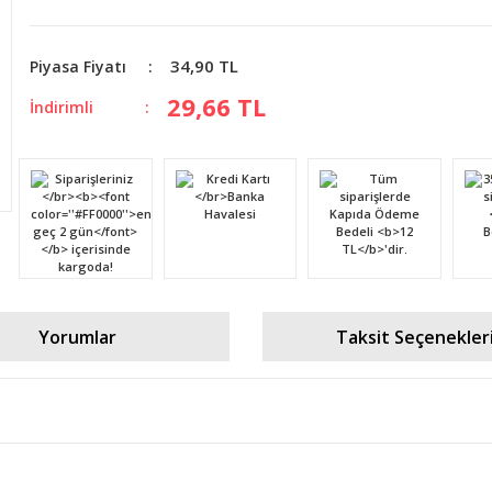
34,90 TL
Piyasa Fiyatı
29,66 TL
İndirimli
Yorumlar
Taksit Seçenekler
diğer konularda yetersiz gördüğünüz noktaları öneri formunu kullanarak tara