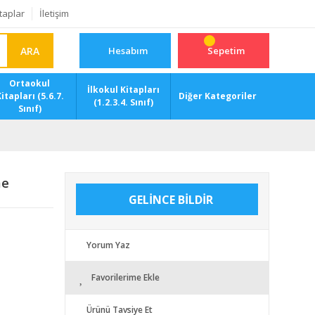
taplar
İletişim
ARA
Hesabım
Sepetim
Ortaokul
İlkokul Kitapları
itapları (5.6.7.
Diğer Kategoriler
(1.2.3.4. Sınıf)
Sınıf)
me
GELİNCE BİLDİR
Yorum Yaz
Favorilerime Ekle
Ürünü Tavsiye Et