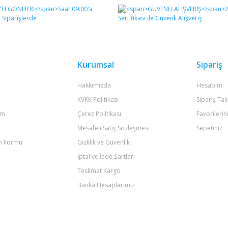
Bu ürüne ilk yorumu siz yapın!
Yorum Yaz
Kurumsal
Sipariş
Hakkımızda
Hesabım
KVKK Politikası
Sipariş Tak
um
Çerez Politikası
Favorilerin
Mesafeli Satış Sözleşmesi
Sepetiniz
im Formu
Gizlilik ve Güvenlik
Gönder
İptal ve İade Şartları
Teslimat Kargo
Banka Hesaplarımız