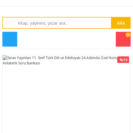
ARA
%15