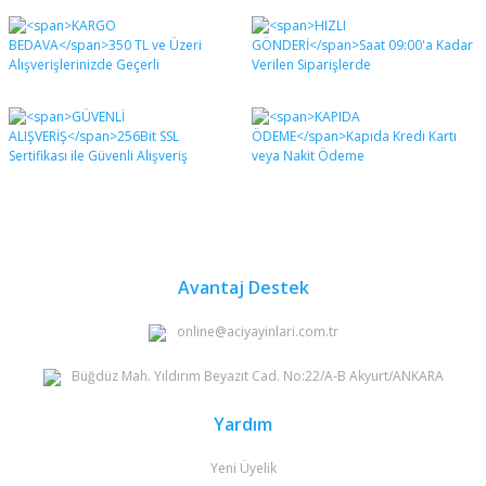
Bu ürünün fiyat bilgisi, resim, ürün açıklamalarında ve
diğer konularda yetersiz gördüğünüz noktaları öneri
Bu ürüne ilk yorumu siz yapın!
formunu kullanarak tarafımıza iletebilirsiniz.
Görüş ve önerileriniz için teşekkür ederiz.
Yorum Yaz
Ürün resmi kalitesiz, bozuk veya görüntülenemiyor.
Ürün açıklamasında eksik bilgiler bulunuyor.
Ürün bilgilerinde hatalar bulunuyor.
Ürün fiyatı diğer sitelerden daha pahalı.
Bu ürüne benzer farklı alternatifler olmalı.
Avantaj Destek
online@aciyayinlari.com.tr
Büğdüz Mah. Yıldırım Beyazıt Cad. No:22/A-B Akyurt/ANKARA
Gönder
Yardım
Yeni Üyelik