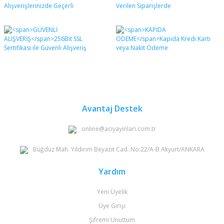
formunu kullanarak tarafımıza iletebilirsiniz.
Görüş ve önerileriniz için teşekkür ederiz.
Yorum Yaz
Ürün resmi kalitesiz, bozuk veya görüntülenemiyor.
Ürün açıklamasında eksik bilgiler bulunuyor.
Ürün bilgilerinde hatalar bulunuyor.
Ürün fiyatı diğer sitelerden daha pahalı.
Bu ürüne benzer farklı alternatifler olmalı.
Avantaj Destek
online@aciyayinlari.com.tr
Büğdüz Mah. Yıldırım Beyazıt Cad. No:22/A-B Akyurt/ANKARA
Gönder
Yardım
Yeni Üyelik
Üye Girişi
Şifremi Unuttum