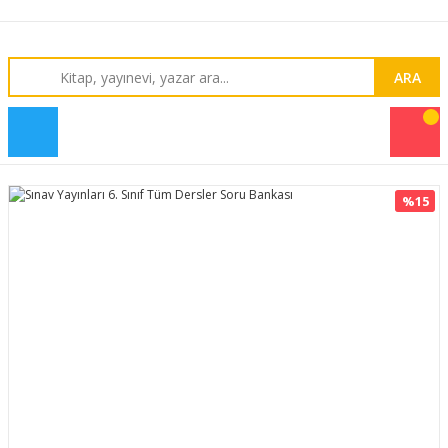
ARA
%15