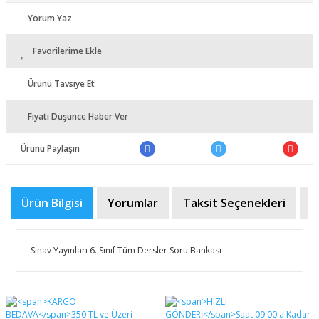
Yorum Yaz
Favorilerime Ekle
Ürünü Tavsiye Et
Fiyatı Düşünce Haber Ver
Ürünü Paylaşın
Ürün Bilgisi
Yorumlar
Taksit Seçenekleri
Ö
Sınav Yayınları 6. Sınıf Tüm Dersler Soru Bankası
Bu ürünün fiyat bilgisi, resim, ürün açıklamalarında ve
diğer konularda yetersiz gördüğünüz noktaları öneri
Bu ürüne ilk yorumu siz yapın!