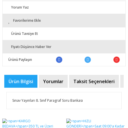
Yorum Yaz
Favorilerime Ekle
Ürünü Tavsiye Et
Fiyatı Düşünce Haber Ver
Ürünü Paylaşın
Ürün Bilgisi
Yorumlar
Taksit Seçenekleri
Ö
Sınav Yayınları 8. Sınıf Paragraf Soru Bankası
Bu ürünün fiyat bilgisi, resim, ürün açıklamalarında ve
diğer konularda yetersiz gördüğünüz noktaları öneri
Bu ürüne ilk yorumu siz yapın!