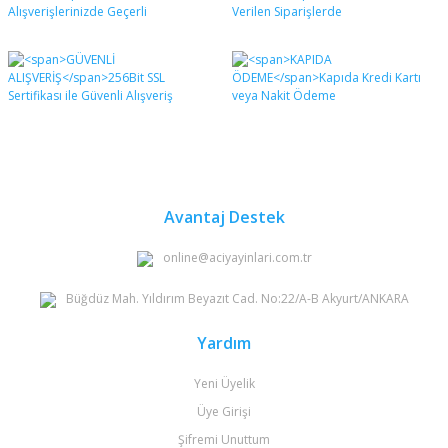
formunu kullanarak tarafımıza iletebilirsiniz.
Görüş ve önerileriniz için teşekkür ederiz.
Yorum Yaz
Ürün resmi kalitesiz, bozuk veya görüntülenemiyor.
Ürün açıklamasında eksik bilgiler bulunuyor.
Ürün bilgilerinde hatalar bulunuyor.
Ürün fiyatı diğer sitelerden daha pahalı.
Bu ürüne benzer farklı alternatifler olmalı.
Avantaj Destek
online@aciyayinlari.com.tr
Büğdüz Mah. Yıldırım Beyazıt Cad. No:22/A-B Akyurt/ANKARA
Gönder
Yardım
Yeni Üyelik
Üye Girişi
Şifremi Unuttum