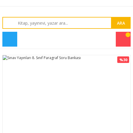
ARA
%30