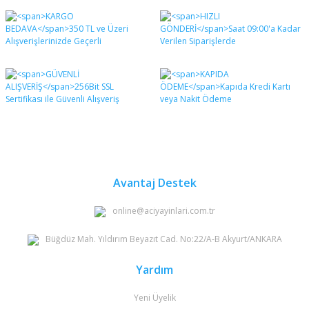
Bu ürünün fiyat bilgisi, resim, ürün açıklamalarında ve
diğer konularda yetersiz gördüğünüz noktaları öneri
Bu ürüne ilk yorumu siz yapın!
formunu kullanarak tarafımıza iletebilirsiniz.
Görüş ve önerileriniz için teşekkür ederiz.
Yorum Yaz
Ürün resmi kalitesiz, bozuk veya görüntülenemiyor.
Ürün açıklamasında eksik bilgiler bulunuyor.
Ürün bilgilerinde hatalar bulunuyor.
Ürün fiyatı diğer sitelerden daha pahalı.
Bu ürüne benzer farklı alternatifler olmalı.
Avantaj Destek
online@aciyayinlari.com.tr
Büğdüz Mah. Yıldırım Beyazıt Cad. No:22/A-B Akyurt/ANKARA
Gönder
Yardım
Yeni Üyelik