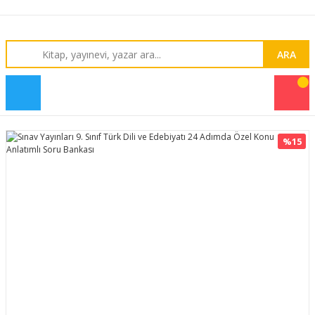
ARA
%15