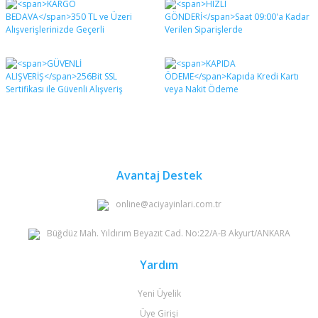
diğer konularda yetersiz gördüğünüz noktaları öneri
Bu ürüne ilk yorumu siz yapın!
formunu kullanarak tarafımıza iletebilirsiniz.
Görüş ve önerileriniz için teşekkür ederiz.
Yorum Yaz
Ürün resmi kalitesiz, bozuk veya görüntülenemiyor.
Ürün açıklamasında eksik bilgiler bulunuyor.
Ürün bilgilerinde hatalar bulunuyor.
Ürün fiyatı diğer sitelerden daha pahalı.
Bu ürüne benzer farklı alternatifler olmalı.
Avantaj Destek
online@aciyayinlari.com.tr
Büğdüz Mah. Yıldırım Beyazıt Cad. No:22/A-B Akyurt/ANKARA
Gönder
Yardım
Yeni Üyelik
Üye Girişi