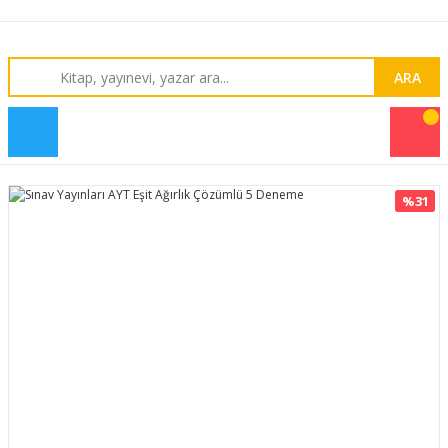
ARA
%31