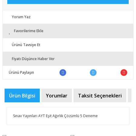
Yorum Yaz
Favorilerime Ekle
Ürünü Tavsiye Et
Fiyatı Düşünce Haber Ver
Ürünü Paylaşın
Ürün Bilgisi
Yorumlar
Taksit Seçenekleri
Ö
Sınav Yayınları AYT Eşit Ağırlık Çözümlü 5 Deneme
Bu ürünün fiyat bilgisi, resim, ürün açıklamalarında ve