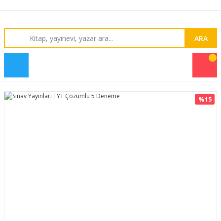
ARA
%15