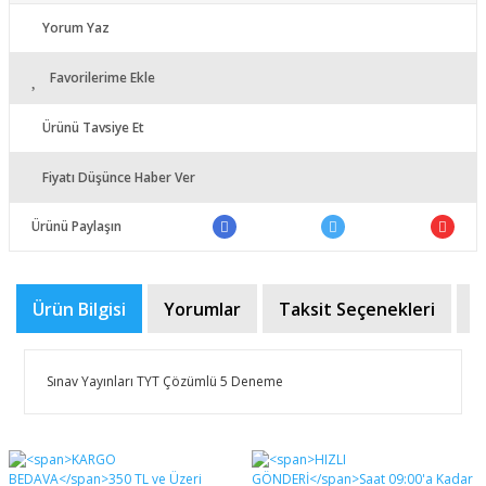
Yorum Yaz
Favorilerime Ekle
Ürünü Tavsiye Et
Fiyatı Düşünce Haber Ver
Ürünü Paylaşın
Ürün Bilgisi
Yorumlar
Taksit Seçenekleri
Ö
Sınav Yayınları TYT Çözümlü 5 Deneme
Bu ürünün fiyat bilgisi, resim, ürün açıklamalarında ve
diğer konularda yetersiz gördüğünüz noktaları öneri
Bu ürüne ilk yorumu siz yapın!