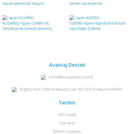
formunu kullanarak tarafımıza iletebilirsiniz.
Görüş ve önerileriniz için teşekkür ederiz.
Yorum Yaz
Ürün resmi kalitesiz, bozuk veya görüntülenemiyor.
Ürün açıklamasında eksik bilgiler bulunuyor.
Ürün bilgilerinde hatalar bulunuyor.
Ürün fiyatı diğer sitelerden daha pahalı.
Bu ürüne benzer farklı alternatifler olmalı.
Avantaj Destek
online@aciyayinlari.com.tr
Büğdüz Mah. Yıldırım Beyazıt Cad. No:22/A-B Akyurt/ANKARA
Gönder
Yardım
Yeni Üyelik
Üye Girişi
Şifremi Unuttum