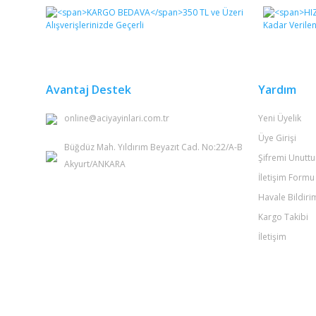
Görüş ve önerileriniz için teşekkür ederiz.
Ürün resmi kalitesiz, bozuk veya görüntülenemiyor.
Ürün açıklamasında eksik bilgiler bulunuyor.
Ürün bilgilerinde hatalar bulunuyor.
Avantaj Destek
Yardım
Ürün fiyatı diğer sitelerden daha pahalı.
online@aciyayinlari.com.tr
Yeni Üyelik
Bu ürüne benzer farklı alternatifler olmalı.
Üye Girişi
Büğdüz Mah. Yıldırım Beyazıt Cad. No:22/A-B
Şifremi Unutt
Akyurt/ANKARA
İletişim Formu
Havale Bildir
Kargo Takibi
İletişim