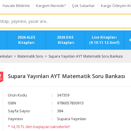
Havale Bildirimi
Kargom Nerede?
Çok Satanlar
Kargo Ödeyen Ki
2026 ALES
2026 DGS
Lise Kitapları
K
Kitapları
Kitapları
(9.10.11.12.Sınıf)
ankaları
Matematik Soru
Supara Yayınları AYT Matematik Soru Bankası
0
Supara Yayınları AYT Matematik Soru Bankası
im
Ürün Kodu
347359
ISBN
9786057830913
Sayfa Sayısı
384
Yayınevi
Supara Yayınları
* 14,70 TL den başlayan taksitlerle!!