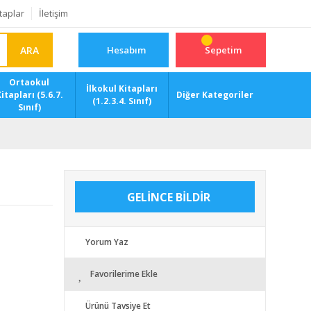
taplar
İletişim
ARA
Hesabım
Sepetim
Ortaokul
İlkokul Kitapları
itapları (5.6.7.
Diğer Kategoriler
(1.2.3.4. Sınıf)
Sınıf)
GELİNCE BİLDİR
Yorum Yaz
Favorilerime Ekle
Ürünü Tavsiye Et