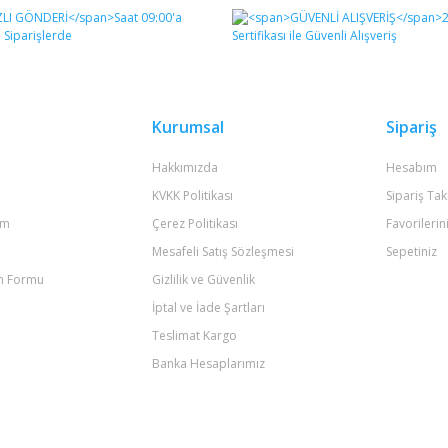
Bu ürüne ilk yorumu siz yapın!
Yorum Yaz
Kurumsal
Sipariş
Hakkımızda
Hesabım
KVKK Politikası
Sipariş Tak
um
Çerez Politikası
Favorilerin
Mesafeli Satış Sözleşmesi
Sepetiniz
im Formu
Gizlilik ve Güvenlik
Gönder
İptal ve İade Şartları
Teslimat Kargo
Banka Hesaplarımız