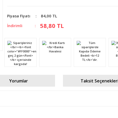
84,00 TL
Piyasa Fiyatı
58,80 TL
İndirimli
Yorumlar
Taksit Seçenekler
diğer konularda yetersiz gördüğünüz noktaları öneri formunu kullanarak tara