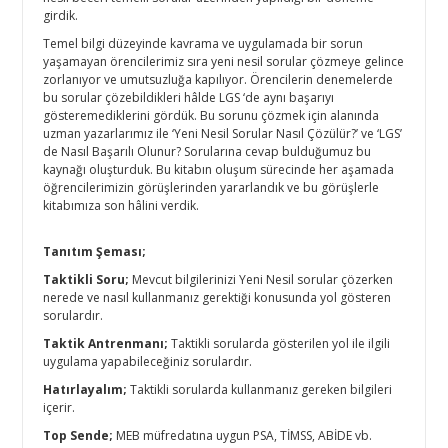
girdik.
Temel bilgi düzeyinde kavrama ve uygulamada bir sorun
yaşamayan örencilerimiz sıra yeni nesil sorular çözmeye gelince
zorlanıyor ve umutsuzluğa kapılıyor. Örencilerin denemelerde
bu sorular çözebildikleri hâlde LGS ‘de aynı başarıyı
gösteremediklerini gördük. Bu sorunu çözmek için alanında
uzman yazarlarımız ile ‘Yeni Nesil Sorular Nasıl Çözülür?’ ve ‘LGS’
de Nasıl Başarılı Olunur? Sorularına cevap bulduğumuz bu
kaynağı oluşturduk. Bu kitabın oluşum sürecinde her aşamada
öğrencilerimizin görüşlerinden yararlandık ve bu görüşlerle
kitabımıza son hâlini verdik.
Tanıtım Şeması;
Taktikli Soru;
Mevcut bilgilerinizi Yeni Nesil sorular çözerken
nerede ve nasıl kullanmanız gerektiği konusunda yol gösteren
sorulardır.
Taktik Antrenmanı;
Taktikli sorularda gösterilen yol ile ilgili
uygulama yapabileceğiniz sorulardır.
Hatırlayalım;
Taktikli sorularda kullanmanız gereken bilgileri
içerir.
Top Sende;
MEB müfredatına uygun PSA, TİMSS, ABİDE vb.