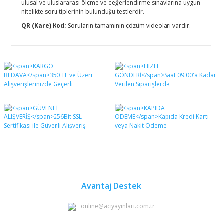
ulusal ve uluslararası ölçme ve değerlendirme sınavlarına uygun
nitelikte soru tiplerinin bulunduğu testlerdir.
QR (Kare) Kod;
Soruların tamamının çözüm videoları vardır.
Bu ürünün fiyat bilgisi, resim, ürün açıklamalarında ve
diğer konularda yetersiz gördüğünüz noktaları öneri
Bu ürüne ilk yorumu siz yapın!
formunu kullanarak tarafımıza iletebilirsiniz.
Görüş ve önerileriniz için teşekkür ederiz.
Yorum Yaz
Ürün resmi kalitesiz, bozuk veya görüntülenemiyor.
Ürün açıklamasında eksik bilgiler bulunuyor.
Ürün bilgilerinde hatalar bulunuyor.
Ürün fiyatı diğer sitelerden daha pahalı.
Bu ürüne benzer farklı alternatifler olmalı.
Avantaj Destek
online@aciyayinlari.com.tr