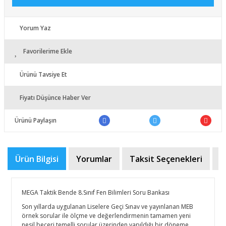
Yorum Yaz
Favorilerime Ekle
Ürünü Tavsiye Et
Fiyatı Düşünce Haber Ver
Ürünü Paylaşın
Ürün Bilgisi
Yorumlar
Taksit Seçenekleri
Ö
MEGA Taktik Bende 8.Sınıf Fen Bilimleri Soru Bankası
Son yıllarda uygulanan Liselere Geçi Sınav ve yayınlanan MEB
örnek sorular ile ölçme ve değerlendirmenin tamamen yeni
nesil beceri temelli sorular üzerinden yapıldığı bir döneme