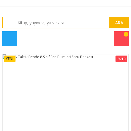
ARA
YENİ
%10