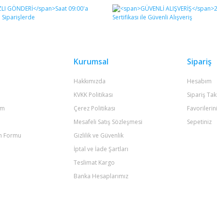
Bu ürüne ilk yorumu siz yapın!
Yorum Yaz
Kurumsal
Sipariş
Hakkımızda
Hesabım
KVKK Politikası
Sipariş Tak
um
Çerez Politikası
Favorilerin
Mesafeli Satış Sözleşmesi
Sepetiniz
im Formu
Gizlilik ve Güvenlik
Gönder
İptal ve İade Şartları
Teslimat Kargo
Banka Hesaplarımız