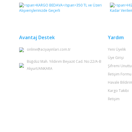
Görüş ve önerileriniz için teşekkür ederiz.
Ürün resmi kalitesiz, bozuk veya görüntülenemiyor.
Ürün açıklamasında eksik bilgiler bulunuyor.
Ürün bilgilerinde hatalar bulunuyor.
Avantaj Destek
Yardım
Ürün fiyatı diğer sitelerden daha pahalı.
online@aciyayinlari.com.tr
Yeni Üyelik
Bu ürüne benzer farklı alternatifler olmalı.
Üye Girişi
Büğdüz Mah. Yıldırım Beyazıt Cad. No:22/A-B
Şifremi Unutt
Akyurt/ANKARA
İletişim Formu
Havale Bildir
Kargo Takibi
İletişim