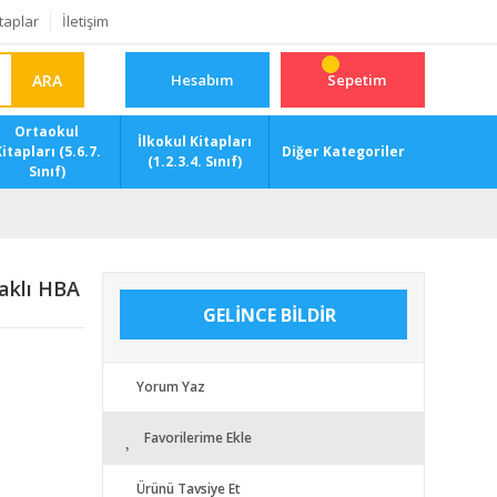
taplar
İletişim
ARA
Hesabım
Sepetim
Ortaokul
İlkokul Kitapları
itapları (5.6.7.
Diğer Kategoriler
(1.2.3.4. Sınıf)
Sınıf)
aklı HBA
GELİNCE BİLDİR
Yorum Yaz
Favorilerime Ekle
Ürünü Tavsiye Et