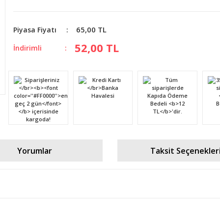
65,00 TL
Piyasa Fiyatı
52,00 TL
İndirimli
Yorumlar
Taksit Seçenekler
diğer konularda yetersiz gördüğünüz noktaları öneri formunu kullanarak tara