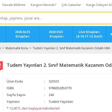
Havale Bildirimi
Kargom Nerede?
Çok Satanlar
Kargo Ödeyen Ki
2026 ALES
2026 DGS
Lise Kitapları
K
Kitapları
Kitapları
(9.10.11.12.Sınıf)
ı
Matematik Konu
Tudem Yayınları 2. Sınıf Matematik Kazanım Odaklı HBA
0
Tudem Yayınları 2. Sınıf Matematik Kazanım Od
im
Ürün Kodu
325501
ISBN
9786052850770
Sayfa Sayısı
240
Yayınevi
Tudem Yayınları
* 13,00 TL den başlayan taksitlerle!!