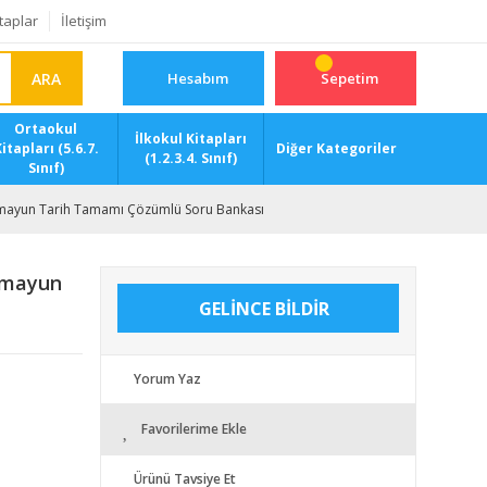
taplar
İletişim
ARA
Hesabım
Sepetim
Ortaokul
İlkokul Kitapları
itapları (5.6.7.
Diğer Kategoriler
(1.2.3.4. Sınıf)
Sınıf)
 Hümayun Tarih Tamamı Çözümlü Soru Bankası
Hümayun
GELİNCE BİLDİR
Yorum Yaz
Favorilerime Ekle
Ürünü Tavsiye Et