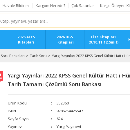
Havale Bildirimi
Kargom Nerede?
Çok Satanlar
Kargo Ödeyen Ki
2026 ALES
2026 DGS
Lise Kitapları
K
Kitapları
Kitapları
(9.10.11.12.Sınıf)
Soru Bankaları
Tarih Soru
Yargı Yayınları 2022 KPSS Genel Kültür Hatt ı
0
Yargı Yayınları 2022 KPSS Genel Kültür Hatt ı 
im
Tarih Tamamı Çözümlü Soru Bankası
Ürün Kodu
352360
ISBN
9786254425547
Sayfa Sayısı
624
Yayınevi
Yargı Yayınevi