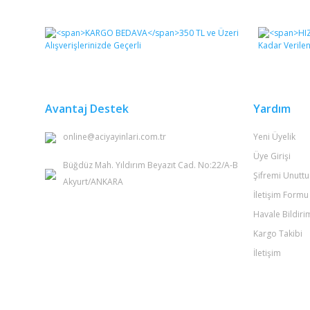
Bu ürünün fiyat bilgisi, resim, ürün açıklamalarında ve 
Görüş ve önerileriniz için teşekkür ederiz.
Ürün resmi kalitesiz, bozuk veya görüntülenemiyor.
Ürün açıklamasında eksik bilgiler bulunuyor.
Ürün bilgilerinde hatalar bulunuyor.
Avantaj Destek
Yardım
Ürün fiyatı diğer sitelerden daha pahalı.
online@aciyayinlari.com.tr
Yeni Üyelik
Bu ürüne benzer farklı alternatifler olmalı.
Üye Girişi
Büğdüz Mah. Yıldırım Beyazıt Cad. No:22/A-B
Şifremi Unutt
Akyurt/ANKARA
İletişim Formu
Havale Bildir
Kargo Takibi
İletişim