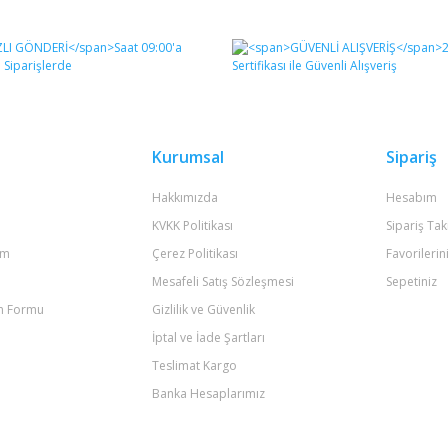
diğer konularda yetersiz gördüğünüz noktaları öneri formunu kullanarak tara
Bu ürüne ilk yorumu siz yapın!
Yorum Yaz
Kurumsal
Sipariş
Hakkımızda
Hesabım
KVKK Politikası
Sipariş Tak
um
Çerez Politikası
Favorilerin
Mesafeli Satış Sözleşmesi
Sepetiniz
im Formu
Gizlilik ve Güvenlik
Gönder
İptal ve İade Şartları
Teslimat Kargo
Banka Hesaplarımız